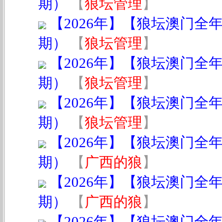
期）
【
狼坛管理
】
【2026年】【狼坛澳门全
期）
【
狼坛管理
】
【2026年】【狼坛澳门全
期）
【
狼坛管理
】
【2026年】【狼坛澳门全
期）
【
狼坛管理
】
【2026年】【狼坛澳门全
期）
【
广西的狼
】
【2026年】【狼坛澳门全
期）
【
广西的狼
】
【2026年】【狼坛澳门全