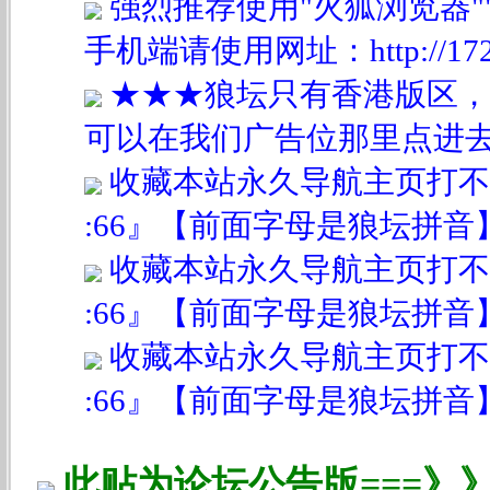
强烈推荐使用"火狐浏览器"
手机端请使用网址：http://172.87
★★★狼坛只有香港版区，
可以在我们广告位那里点进
收藏本站永久导航主页打不开论坛
:66』【前面字母是狼坛拼音
收藏本站永久导航主页打不开论坛
:66』【前面字母是狼坛拼音
收藏本站永久导航主页打不开论坛
:66』【前面字母是狼坛拼音
此贴为论坛公告版===》》