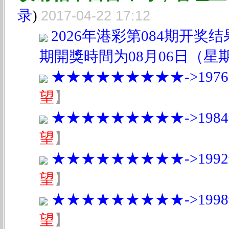
录
)
2017-04-22 17:12
2026年港彩第084期开奖结果：3
期開獎時間为08月06日（星期
★★★★★★★★★->197
望
】
★★★★★★★★★->198
望
】
★★★★★★★★★->199
望
】
★★★★★★★★★->199
望
】