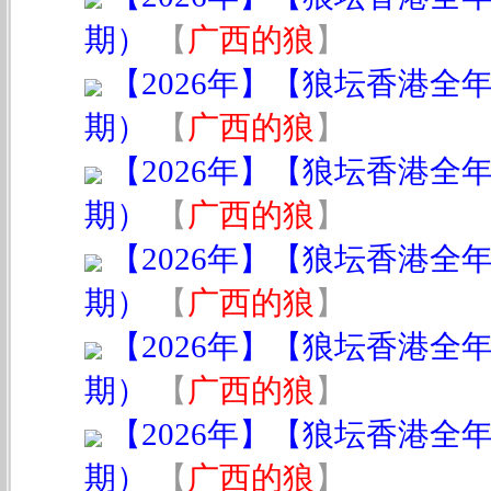
期）
【
广西的狼
】
【2026年】【狼坛香港全
期）
【
广西的狼
】
【2026年】【狼坛香港全
期）
【
广西的狼
】
【2026年】【狼坛香港全
期）
【
广西的狼
】
【2026年】【狼坛香港全
期）
【
广西的狼
】
【2026年】【狼坛香港全
期）
【
广西的狼
】