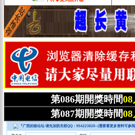
第086期開獎時間
0
第087期開獎時間
0
『
广西的狼论坛-请先加防失联QQ：954223820--(需要看更多资料可参