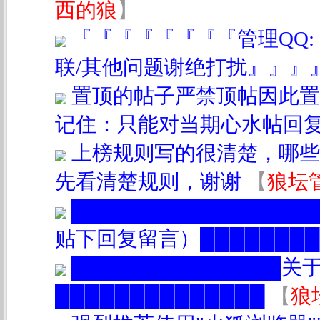
西的狼
】
『『『『『『『『管理QQ: 9
联/其他问题谢绝打扰』』』
置顶的帖子严禁顶帖因此置
记住：只能对当期心水帖回
上榜规则写的很清楚，哪些
先看清楚规则，谢谢
【
狼坛
██████████████
贴下回复留言）█████████
██████████████
██████████████
【
狼