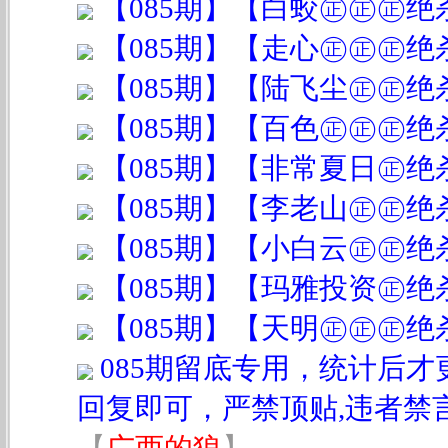
【085期】【白蛟㊣㊣㊣绝
【085期】【走心㊣㊣㊣绝
【085期】【陆飞尘㊣㊣绝
【085期】【百色㊣㊣㊣绝
【085期】【非常夏日㊣绝
【085期】【李老山㊣㊣绝
【085期】【小白云㊣㊣绝
【085期】【玛雅投资㊣绝
【085期】【天明㊣㊣㊣绝
085期留底专用，统计后
回复即可，严禁顶贴,违者禁