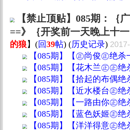
【禁止顶贴】085期：｛
==》｛开奖前一天晚上十
的狼
】
(
回
39
帖
) (
历史记录
)
2017-
【085期】【㊣尚俊㊣绝杀
【085期】【花木兰㊣㊣绝
【085期】【拾起的布偶绝
【085期】【近水楼台㊣绝
【085期】【一路由你㊣绝
【085期】【蓝色妖姬㊣绝
【085期】【洋洋得意㊣绝