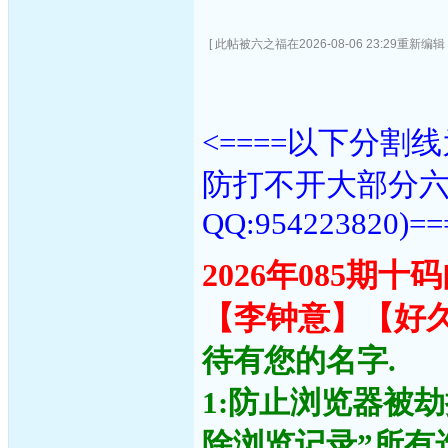
[ 此帖被六之福在2026-08-06 23:29重新编辑 
<====以下分
防打不开大部分
QQ:954223820)==
2026年085期
【李钟意】【好
待有您的名字.
1:防止浏览器被
除浏览记录”所有