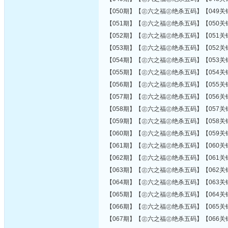
【050期】【㊣六之福㊣绝杀五码】【049关错03】0
【051期】【㊣六之福㊣绝杀五码】【050关错03】0
【052期】【㊣六之福㊣绝杀五码】【051关错03】1
【053期】【㊣六之福㊣绝杀五码】【052关错03】1
【054期】【㊣六之福㊣绝杀五码】【053关错03】0
【055期】【㊣六之福㊣绝杀五码】【054关错03】0
【056期】【㊣六之福㊣绝杀五码】【055关错03】0
【057期】【㊣六之福㊣绝杀五码】【056关错03】0
【058期】【㊣六之福㊣绝杀五码】【057关错03】0
【059期】【㊣六之福㊣绝杀五码】【058关错04】1
【060期】【㊣六之福㊣绝杀五码】【059关错04】0
【061期】【㊣六之福㊣绝杀五码】【060关错04】0
【062期】【㊣六之福㊣绝杀五码】【061关错04】0
【063期】【㊣六之福㊣绝杀五码】【062关错04】0
【064期】【㊣六之福㊣绝杀五码】【063关错04】0
【065期】【㊣六之福㊣绝杀五码】【064关错04】0
【066期】【㊣六之福㊣绝杀五码】【065关错04】0
【067期】【㊣六之福㊣绝杀五码】【066关错04】0