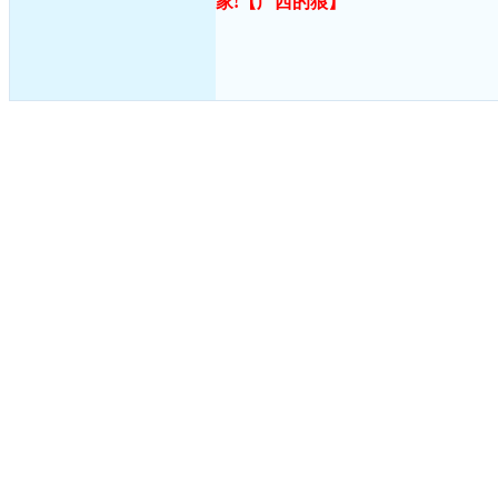
家!
【广西的狼】