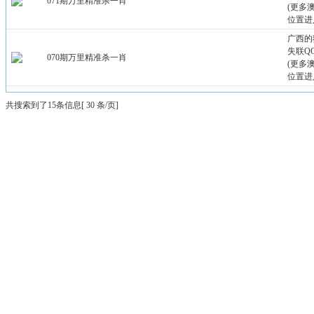
071期万里精准杀一肖
(更多
位置进
广西的
失联QQ：
070期万里精准杀一肖
(更多
位置进
共搜索到了15条信息[ 30 条/页]