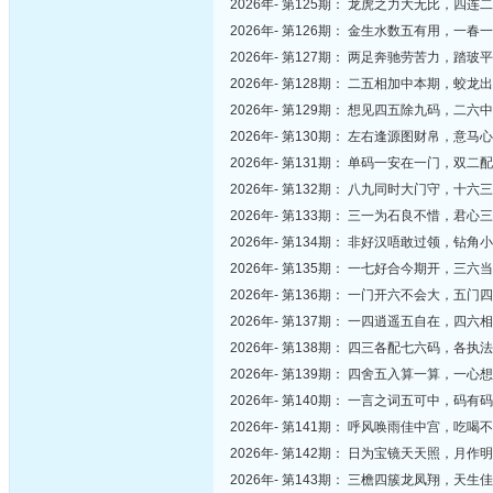
2026年- 第125期： 龙虎之力大无比，四
2026年- 第126期： 金生水数五有用，一
2026年- 第127期： 两足奔驰劳苦力，踏
2026年- 第128期： 二五相加中本期，蛟
2026年- 第129期： 想见四五除九码，二
2026年- 第130期： 左右逢源图财帛，意
2026年- 第131期： 单码一安在一门，双
2026年- 第132期： 八九同时大门守，
2026年- 第133期： 三一为石良不惜，君心
2026年- 第134期： 非好汉唔敢过领，钻
2026年- 第135期： 一七好合今期开，三
2026年- 第136期： 一门开六不会大，五
2026年- 第137期： 一四逍遥五自在，四
2026年- 第138期： 四三各配七六码，各
2026年- 第139期： 四舍五入算一算，一
2026年- 第140期： 一言之词五可中，码有
2026年- 第141期： 呼风唤雨佳中宫，吃
2026年- 第142期： 日为宝镜天天照，月作
2026年- 第143期： 三檐四簇龙凤翔，天