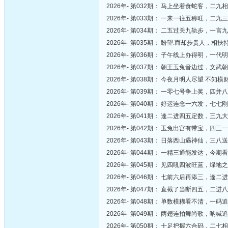
2026年- 第032期： 马上坐着食蛇客，二
2026年- 第033期： 一来一往五称旺，二
2026年- 第034期： 二五过关九轨步，
2026年- 第035期： 盼望.而却步贵人，相
2026年- 第036期： 子午线上办得明，一
2026年- 第037期： 朝王玉兔音边过，文武
2026年- 第038期： 今夜月明人尽望 不知
2026年- 第039期： 一零七号争上奖，四
2026年- 第040期： 好运连念一六发，七七
2026年- 第041期： 逢二进四五定数，三九
2026年- 第042期： 玉兔出宫有带宝，四
2026年- 第043期： 日落西山遇神仙，三
2026年- 第044期： 一精三通能发达，今
2026年- 第045期： 见四吼四波旺蓝，绿
2026年- 第046期： 七前六后再添三，逢
2026年- 第047期： 直截了当断四五，
2026年- 第048期： 单数模糊看不清，一
2026年- 第049期： 两翅连拍舞尚歌，呐
2026年- 第050期： 十足把握六合码，二