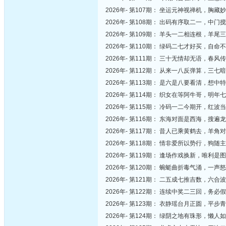
2026年- 第107期： 坐运元神视禅机，胸
2026年- 第108期： 出码有序取二一，中门
2026年- 第109期： 羊头一二相连根，羊尾
2026年- 第110期： 绿码二七才好买，自
2026年- 第111期： 三十无情却无语，春风
2026年- 第112期： 从来一八反弹算，三
2026年- 第113期： 是六是八要看清，想中
2026年- 第114期： 织女在等阿牛哥，明
2026年- 第115期： 冷码一二今期开，红
2026年- 第116期： 东海对面是西海，搜
2026年- 第117期： 昔人已乘黄鹤去，羊角
2026年- 第118期： 情非爱所以势行，狗随
2026年- 第119期： 逢场作戏换新，唯利
2026年- 第120期： 蜿蜓曲折毒气涌，一
2026年- 第121期： 二五成七推吉数，六
2026年- 第122期： 连续中奖二三回，务
2026年- 第123期： 衣静瑶台月正圆，平
2026年- 第124期： 绿阴之地有珠形，懒