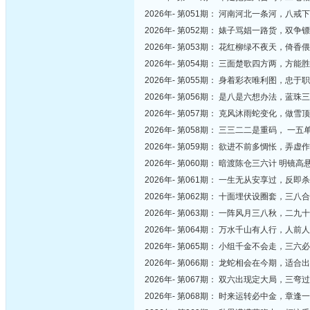
2026年- 第051期： 河南河北一条河，八
2026年- 第052期： 婊子骂娼一路货，双争
2026年- 第053期： 花红柳绿不夜天，倚
2026年- 第054期： 三面楚歌四方两，方
2026年- 第055期： 身着彩衣唯利图，忠
2026年- 第056期： 是八是六想办法，蓝
2026年- 第057期： 克风沐雨蛇变化，做雪
2026年- 第058期： 三三二二是重码， 一
2026年- 第059期： 欲进不前多惆怅，弄虚
2026年- 第060期： 暗渡陈仓三六计 明镜
2026年- 第061期： 一生无从安享过，反即
2026年- 第062期： 十面埋伏设圈套，三
2026年- 第063期： 一阵风月三八秋，二
2026年- 第064期： 万水千山有人行，人
2026年- 第065期： 小组千金不会走，三
2026年- 第066期： 龙蛇相会在今期，适
2026年- 第067期： 双六出现定大局，三
2026年- 第068期： 时来运转必中金，