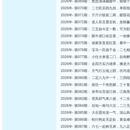
2026年- 第069期： 愁思满满藏腹中，烦
2026年- 第070期： 二七旺后四九劲，单双
2026年- 第071期： 斤斤计较差二两，眼
2026年- 第072期： 道人良言显玄机，发
2026年- 第073期： 三五如今定一数，可
2026年- 第074期： 眼牛虎口命定衰，一命
2026年- 第075期： 候家富贵卖红莲，看
2026年- 第076期： 宝马一匹值千金，二
2026年- 第077期： 小往大来退二门，自
2026年- 第078期： 走四方实力雄厚，擒
2026年- 第079期： 天气行云地上阴，坎
2026年- 第080期： 二定八九中一个，三四
2026年- 第081期： 抓住一个有把握，三
2026年- 第082期： 皇帝出宫游江南，江
2026年- 第083期： 歪风邪气来八侵，十
2026年- 第084期： 自知一南与六北，二
2026年- 第085期： 大石霞光龙一气，深山
2026年- 第086期： 蛇行狗走无定处，黄
2026年- 第087期： 六七一起称兄弟，九