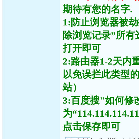
期待有您的名字.
1:防止浏览器被
除浏览记录”所有
打开即可
2:路由器1-2天
以免误拦此类型
站）
3:百度搜"如何修
为“114.114.11
点击保存即可