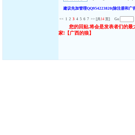
建议先加管理QQ954223820(除注
<<
1
2
3
4
5
6
7
>>
[共
14
页] Go
您的回贴,将会是发表者们的最
家!
【广西的狼】