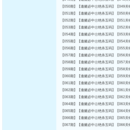
【050期】【逢赌必中㊣绝杀五码】【049关错02】1
【051期】【逢赌必中㊣绝杀五码】【050关错02】0
【052期】【逢赌必中㊣绝杀五码】【051关错02】0
【053期】【逢赌必中㊣绝杀五码】【052关错02】0
【054期】【逢赌必中㊣绝杀五码】【053关错02】0
【055期】【逢赌必中㊣绝杀五码】【054关错02】1
【056期】【逢赌必中㊣绝杀五码】【055关错02】0
【057期】【逢赌必中㊣绝杀五码】【056关错02】0
【058期】【逢赌必中㊣绝杀五码】【057关错02】1
【059期】【逢赌必中㊣绝杀五码】【058关错02】0
【060期】【逢赌必中㊣绝杀五码】【059关错02】0
【061期】【逢赌必中㊣绝杀五码】【060关错02】1
【062期】【逢赌必中㊣绝杀五码】【061关错02】0
【063期】【逢赌必中㊣绝杀五码】【062关错02】0
【064期】【逢赌必中㊣绝杀五码】【063关错02】0
【065期】【逢赌必中㊣绝杀五码】【064关错02】0
【066期】【逢赌必中㊣绝杀五码】【065关错02】0
【067期】【逢赌必中㊣绝杀五码】【066关错03】0