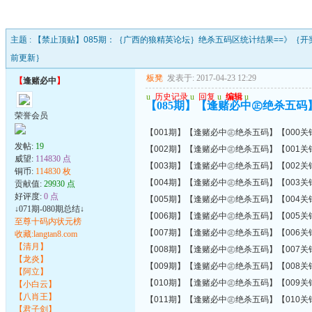
主题 :
【禁止顶贴】085期：｛广西的狼精英论坛｝绝杀五码区统计结果==》｛开
前更新｝
板凳
发表于: 2017-04-23 12:29
【
逢赌必中
】
u
历史记录
u
回复
u
编辑
u
【085期】【逢赌必中㊣绝杀五码】【084
荣誉会员
【001期】【逢赌必中㊣绝杀五码】【000关错00】0
发帖:
19
【002期】【逢赌必中㊣绝杀五码】【001关错00】1
威望:
114830 点
【003期】【逢赌必中㊣绝杀五码】【002关错00】1
铜币:
114830 枚
【004期】【逢赌必中㊣绝杀五码】【003关错00】0
贡献值:
29930 点
好评度:
0 点
【005期】【逢赌必中㊣绝杀五码】【004关错00】0
↓071期-080期总结↓
【006期】【逢赌必中㊣绝杀五码】【005关错00】0
至尊十码内状元榜
【007期】【逢赌必中㊣绝杀五码】【006关错00】0
收藏:langtan8.com
【清月】
【008期】【逢赌必中㊣绝杀五码】【007关错00】0
【龙炎】
【009期】【逢赌必中㊣绝杀五码】【008关错00】0
【阿立】
【010期】【逢赌必中㊣绝杀五码】【009关错00】0
【小白云】
【八肖王】
【011期】【逢赌必中㊣绝杀五码】【010关错00】0
【君子剑】