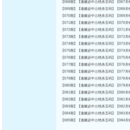
【068期】【逢赌必中㊣绝杀五码】【067关错03】0
【069期】【逢赌必中㊣绝杀五码】【068关错03】0
【070期】【逢赌必中㊣绝杀五码】【069关错03】0
【071期】【逢赌必中㊣绝杀五码】【070关错03】0
【072期】【逢赌必中㊣绝杀五码】【071关错03】0
【073期】【逢赌必中㊣绝杀五码】【072关错03】1
【074期】【逢赌必中㊣绝杀五码】【073关错03】0
【075期】【逢赌必中㊣绝杀五码】【074关错03】0
【076期】【逢赌必中㊣绝杀五码】【075关错03】0
【077期】【逢赌必中㊣绝杀五码】【076关错03】0
【078期】【逢赌必中㊣绝杀五码】【077关错03】0
【079期】【逢赌必中㊣绝杀五码】【078关错03】0
【080期】【逢赌必中㊣绝杀五码】【079关错03】0
【081期】【逢赌必中㊣绝杀五码】【080关错03】1
【082期】【逢赌必中㊣绝杀五码】【081关错03】0
【083期】【逢赌必中㊣绝杀五码】【082关错04】0
【084期】【逢赌必中㊣绝杀五码】【083关错04】0
【085期】【逢赌必中㊣绝杀五码】【084关错04】0