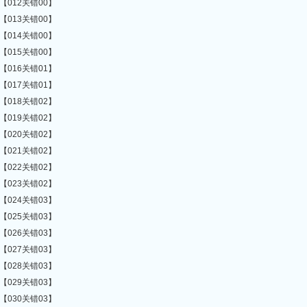
012关错00】
013关错00】
014关错00】
015关错00】
016关错01】
017关错01】
018关错02】
019关错02】
020关错02】
021关错02】
022关错02】
023关错02】
024关错03】
025关错03】
026关错03】
027关错03】
028关错03】
029关错03】
030关错03】