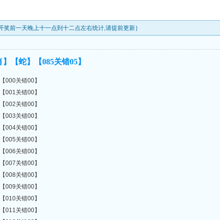
｛开奖前一天晚上十一点到十二点左右统计,请提前更新｝
】【蛇】【085关错05】
000关错00】
001关错00】
002关错00】
003关错00】
004关错00】
005关错00】
006关错00】
007关错00】
008关错00】
009关错00】
010关错00】
011关错00】