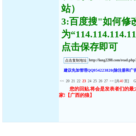
站）
3:百度搜"如何修
为“114.114.11
点击保存即可
http://lang2288.com/read.p
建议先加管理QQ954223820(除注
<<
20
21
22
23
24
25
26
27
>>
[共
40
页] G
您的回贴,将会是发表者们的最
家!
【广西的狼】