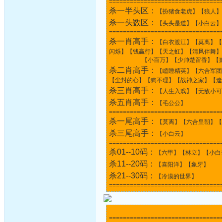
================================
杀一半头区：
【扮猪食老虎】【狼人】
杀一头数区：
【头头是道】【小白云】
================================
杀一肖高手：
【白衣渡江】【莫离】【
闪烁】【钱赢行】【天之虹】【清风伴舞】
【小百万】【少帅楚留香】【贰零
杀二肖高手：
【瞌睡精英】【六合军团
【尘封的心】【狗不理】【战神之家】【逢
杀三肖高手：
【人生入戏】【无敌小可
杀五肖高手：
【毛公公】
================================
杀一尾高手：
【莫离】【六合皇朝】【
杀三尾高手：
【小白云】
================================
杀01--10码：
【六甲】【林立】【小白
杀11--20码：
【喜阳洋】【象牙】
杀21--30码：
【冷漠的世界】
================================
================================