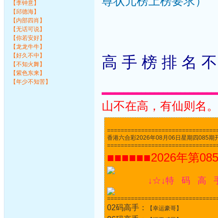
尊状元榜上榜要求）
【李钟意】
【邱德海】
【内部四肖】
【无话可说】
【你若安好】
【龙龙牛牛】
【好久不中】
高 手 榜 排 名 不
【不知火舞】
【紫色东来】
【年少不知苦】
▃▃▃▃▃▃▃▃▃▃▃▃▃▃▃▃▃▃▃▃▃▃▃▃▃▃
山不在高，有仙则名
================================
香港六合彩2026年08月06日星期四085期开奖结果
================================
■■■■■■2026年第08
↓☆↓特 码 高 
================================
02码高手：
【幸运豪哥】