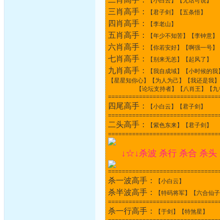
【小白云】【无话可说】
三肖高手：
【君子剑】【五条悟】
四肖高手：
【李老山】
五肖高手：
【年少不知苦】【李钟意】
六肖高手：
【你若安好】【啊强一号】
七肖高手：
【别来无恙】【起风了】
九肖高手：
【我自成域】【小时候的我
【星星知你心】【为人为己】【我还是我】
【论坛支持者】【八肖王】【九爷】
================================
四尾高手：
【小白云】【君子剑】
================================
二头高手：
【紫色东来】【君子剑】
================================
↓☆↓杀波 杀行 杀合 杀头
================================
杀一波高手：
【小白云】
杀半波高手：
【特码将军】【六合仙子
================================
杀一行高手：
【于剑】【特煞星】