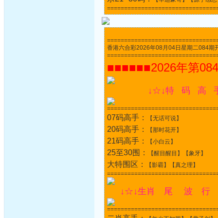
================================
================================
香港六合彩2026年08月04日星期二084期开奖结果
================================
■■■■■■2026年第08
↓☆↓特 码 高 
================================
07码高手：
【无话可说】
20码高手：
【那时花开】
21码高手：
【小白云】
25至30围：
【醒目醒目】【象牙】
大特围区：
【影霸】【真之理】
================================
↓☆↓生肖 尾 波 行 
================================