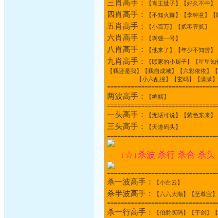
三肖高手：
【肖王世子】【好久不中】
四肖高手：
【不知火舞】【李钟意】【
五肖高手：
【小百万】【贰零壹贰】
六肖高手：
【啊强一号】
八肖高手：
【他来了】【年少不知苦】
九肖高手：
【顾家的小厨子】【星星知
【我还是我】【我自成域】【六彩依依】【
【小六乱撞】【玄码】【潇潇】【
================================
两波高手：
【糖精】
================================
一头高手：
【无话可说】【紫色东来】
三头高手：
【天道码头】
================================
↓☆↓杀波 杀行 杀合 杀头
================================
杀一波高手：
【小白云】
杀半波高手：
【六六大顺】【至尊宝】
================================
杀一行高手：
【伯爵买码】【于剑】【