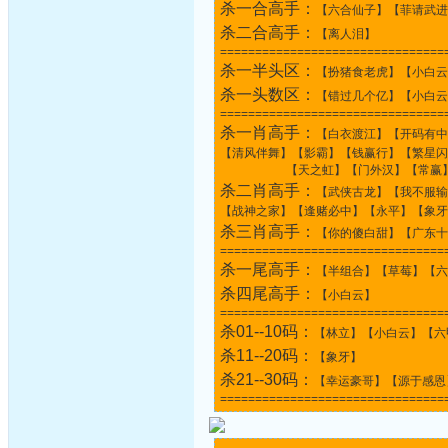
杀一合高手：
【六合仙子】【菲请武进
杀二合高手：
【离人泪】
================================
杀一半头区：
【扮猪食老虎】【小白云
杀一头数区：
【错过几个亿】【小白云
================================
杀一肖高手：
【白衣渡江】【开码有中
【清风伴舞】【影霸】【钱赢行】【繁星闪
【天之虹】【门外汉】【常赢】
杀二肖高手：
【武侠古龙】【我不服输
【战神之家】【逢赌必中】【永平】【象牙
杀三肖高手：
【你的傻白甜】【广东十
================================
杀一尾高手：
【半组合】【草莓】【六
杀四尾高手：
【小白云】
================================
杀01--10码：
【林立】【小白云】【六
杀11--20码：
【象牙】
杀21--30码：
【幸运豪哥】【源于感恩
================================