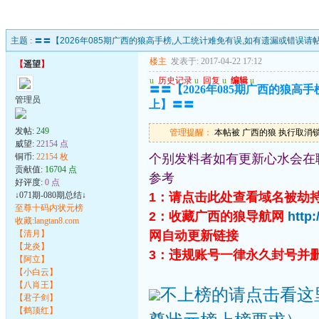
主题 :
〓〓【2026年085期广西的狼高手榜,人工统计难免有误,如有遗漏或错误
楼主
发表于: 2017-04-22 17:12
【
遥望
】
u
历史记录
u
回复
u
编辑
u
〓〓【2026年085期广西的狼
管理员
上】〓〓
发帖:
249
管理提醒：
本帖被 广西的狼 执行取消锁定操作
威望:
22154 点
铜币:
22154 枚
个别发料者如有更新心水会在
贡献值:
16704 点
参考
好评度:
0 点
↓071期-080期总结↓
1：请点击此处查看域名被劫
至尊十码内状元榜
2：收藏广西的狼导航网
http
收藏:langtan8.com
【清月】
网自动更新链接
【龙炎】
3：违规账号一律永久封号并
【阿立】
【小白云】
【八肖王】
不上榜的请点击看这
【君子剑】
【鹤顶红】