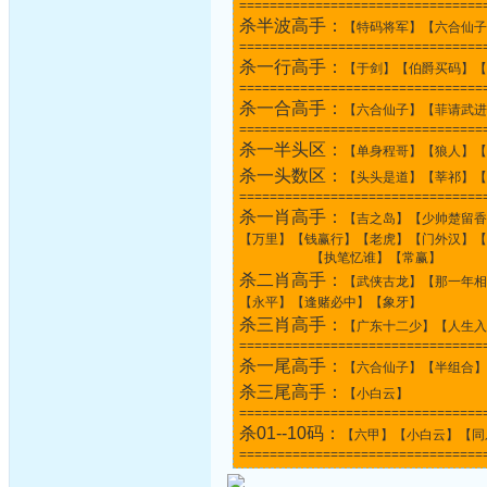
================================
杀半波高手：
【特码将军】【六合仙子
================================
杀一行高手：
【于剑】【伯爵买码】【
================================
杀一合高手：
【六合仙子】【菲请武进
================================
杀一半头区：
【单身程哥】【狼人】【
杀一头数区：
【头头是道】【莘祁】【
================================
杀一肖高手：
【吉之岛】【少帅楚留香
【万里】【钱赢行】【老虎】【门外汉】【
【执笔忆谁】【常赢】
杀二肖高手：
【武侠古龙】【那一年相
【永平】【逢赌必中】【象牙】
杀三肖高手：
【广东十二少】【人生入
================================
杀一尾高手：
【六合仙子】【半组合】
杀三尾高手：
【小白云】
================================
杀01--10码：
【六甲】【小白云】【同
================================