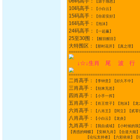
06码高手：
【源于感恩】
10码高手：
【小白云】
15码高手：
【你若安好】
16码高手：
【泡沫】
24码高手：
【一起赢】
25至30围：
【醒目醒目】
大特围区：
【那时花开】【真之理】
================================
↓☆↓生肖 尾 波 行 
================================
二肖高手：
【李钟意】【好久不中】
三肖高手：
【别来无恙】
四肖高手：
【小手一挥】
五肖高手：
【肖王世子】【泡沫】【龙
六肖高手：
【八肖王】【阿立】【贰零
八肖高手：
【小白云】【龙炎】
九肖高手：
【我自成域】【小时候的我
【诱惑的蝴蝶】【安林九肖】【合道大能】
【论坛支持者】【六彩依依】【张杨