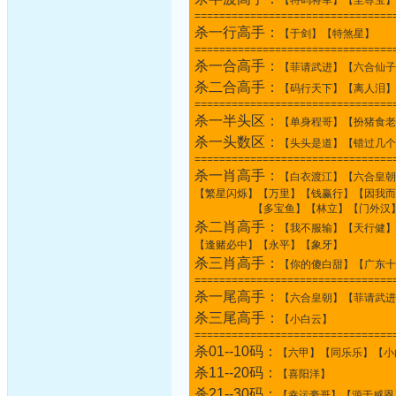
【特码将军】【至尊宝】
================================
杀一行高手：
【于剑】【特煞星】
================================
杀一合高手：
【菲请武进】【六合仙子
杀二合高手：
【码行天下】【离人泪】
================================
杀一半头区：
【单身程哥】【扮猪食老
杀一头数区：
【头头是道】【错过几个
================================
杀一肖高手：
【白衣渡江】【六合皇朝
【繁星闪烁】【万里】【钱赢行】【因我而
【多宝鱼】【林立】【门外汉】【天
杀二肖高手：
【我不服输】【天行健】
【逢赌必中】【永平】【象牙】
杀三肖高手：
【你的傻白甜】【广东十
================================
杀一尾高手：
【六合皇朝】【菲请武进
杀三尾高手：
【小白云】
================================
杀01--10码：
【六甲】【同乐乐】【小
杀11--20码：
【喜阳洋】
杀21--30码：
【幸运豪哥】【源于感恩