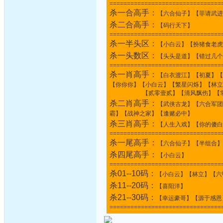
================================
杀一合高手：
【六合仙子】【菲请武进
杀二合高手：
【码行天下】
================================
杀一半头区：
【小白云】【扮猪食老虎
杀一头数区：
【头头是道】【错过几个
================================
杀一肖高手：
【白衣渡江】【初夏】【
【你你你】【小白云】【繁星闪烁】【林立
【贰零壹贰】【清风飘伤】【常
杀二肖高手：
【武侠古龙】【六合军团
霸】【战神之家】【逢赌必中】
杀三肖高手：
【人生入戏】【你的傻白
================================
杀一尾高手：
【六合仙子】【半组合】
杀四尾高手：
【小白云】
================================
杀01--10码：
【小白云】【林立】【六
杀11--20码：
【喜阳洋】
杀21--30码：
【幸运豪哥】【源于感恩
================================