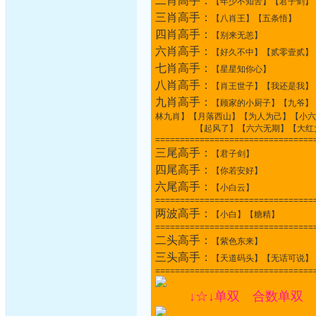
二肖高手：
【年少不知苦】【君子剑】
三肖高手：
【八肖王】【五条悟】
四肖高手：
【别来无恙】
六肖高手：
【好久不中】【贰零壹贰】
七肖高手：
【星星知你心】
八肖高手：
【肖王世子】【我还是我】
九肖高手：
【顾家的小厨子】【九爷】
林九肖】【月落西山】【为人为己】【小六
【起风了】【六六无期】【大红大
================================
三尾高手：
【君子剑】
四尾高手：
【你若安好】
六尾高手：
【小白云】
================================
两波高手：
【小白】【糖精】
================================
二头高手：
【紫色东来】
三头高手：
【天道码头】【无话可说】
================================
↓☆↓单双 合数单双 