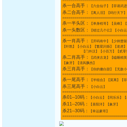
================================
杀一合高手：
【六合仙子】【菲请武进
杀二合高手：
【离人泪】【码行天下】
================================
杀一半头区：
【单身程哥】【吴峰】【
杀一头数区：
【错过几个亿】【小白云
================================
杀一肖高手：
【开码有中】【少帅楚留
【叶凯】【小白云】【繁星闪烁】【老虎】
【门外汉】【小百万】【贰零壹
杀二肖高手：
【武侠古龙】【瞌睡精英
【象牙】【清风飘伤】
杀三肖高手：
【你的傻白甜】【无敌小
================================
杀一尾高手：
【半组合】【莫离】【菲
杀三尾高手：
【小白云】
================================
杀01--10码：
【小白云】【同乐乐】【
杀11--20码：
【喜阳洋】【象牙】
杀21--30码：
【幸运豪哥】
================================