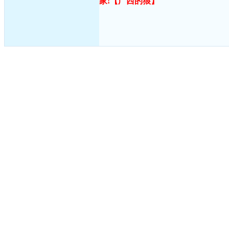
家!
【广西的狼】