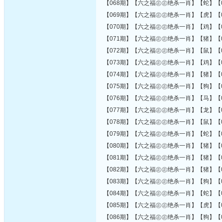
【068期】【六之福㊣㊣绝杀一肖】【蛇】【0
【069期】【六之福㊣㊣绝杀一肖】【虎】【0
【070期】【六之福㊣㊣绝杀一肖】【鸡】【0
【071期】【六之福㊣㊣绝杀一肖】【猪】【0
【072期】【六之福㊣㊣绝杀一肖】【鼠】【0
【073期】【六之福㊣㊣绝杀一肖】【鸡】【0
【074期】【六之福㊣㊣绝杀一肖】【猪】【0
【075期】【六之福㊣㊣绝杀一肖】【狗】【0
【076期】【六之福㊣㊣绝杀一肖】【马】【0
【077期】【六之福㊣㊣绝杀一肖】【龙】【0
【078期】【六之福㊣㊣绝杀一肖】【鼠】【0
【079期】【六之福㊣㊣绝杀一肖】【蛇】【0
【080期】【六之福㊣㊣绝杀一肖】【猪】【0
【081期】【六之福㊣㊣绝杀一肖】【猪】【0
【082期】【六之福㊣㊣绝杀一肖】【猪】【0
【083期】【六之福㊣㊣绝杀一肖】【狗】【0
【084期】【六之福㊣㊣绝杀一肖】【蛇】【0
【085期】【六之福㊣㊣绝杀一肖】【虎】【0
【086期】【六之福㊣㊣绝杀一肖】【狗】【0