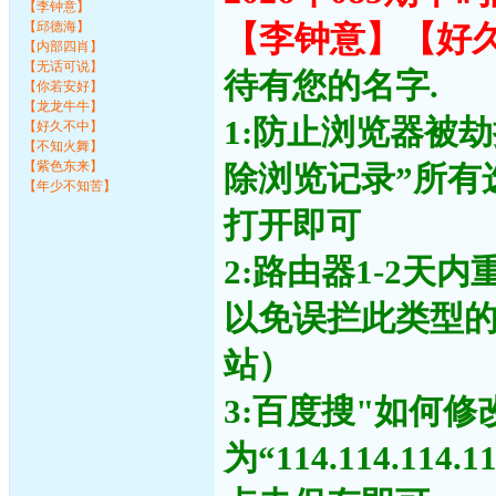
【李钟意】
【邱德海】
【李钟意】【好
【内部四肖】
【无话可说】
待有您的名字.
【你若安好】
【龙龙牛牛】
1:防止浏览器被
【好久不中】
【不知火舞】
【紫色东来】
除浏览记录”所有
【年少不知苦】
打开即可
2:路由器1-2天
以免误拦此类型
站）
3:百度搜"如何修
为“114.114.11