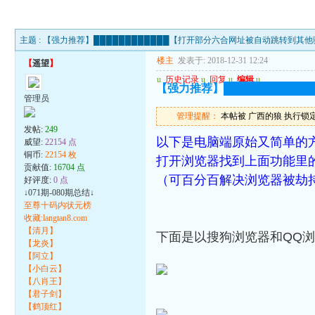
主题 :
【强力推荐】████████████【打开部分六合网址被自动跳转到其他骗
楼主
发表于: 2018-12-31 12:24
【
遥望
】
u
历史记录
u
回复
u
编辑
u
【强力推荐】██████████
管理员
管理提醒：
本帖被 广西的狼 执行锁定操作
发帖:
249
以下是电脑端原始又简单的
威望:
22154 点
铜币:
22154 枚
打开浏览器找到上面功能里的“
贡献值:
16704 点
（可百分百解决浏览器被劫
好评度:
0 点
↓071期-080期总结↓
至尊十码内状元榜
收藏:langtan8.com
【清月】
下面是以搜狗浏览器和QQ
【龙炎】
【阿立】
【小白云】
【八肖王】
【君子剑】
【鹤顶红】