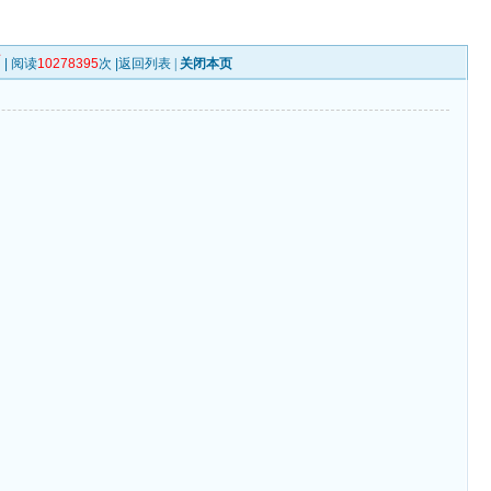
页
| 阅读
10278395
次 |
返回列表
|
关闭本页