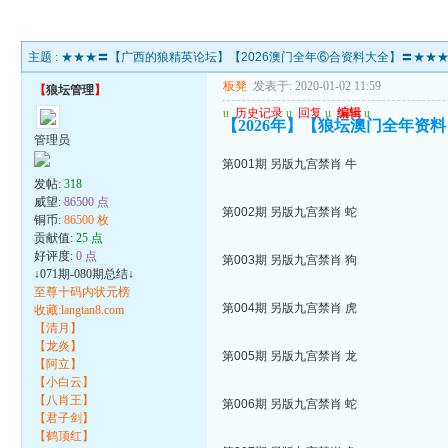
主题 :
★★★〓【广西的狼精英论坛】【2026澳门全年⑥合资料大全】〓★★
板凳
发表于: 2020-01-02 11:59
【
狼坛管理
】
u
历史记录
u
回复
u
编辑
u
【2026年】【狼坛澳门全年资料
管理员
第001期 另版九宫禁肖 牛
发帖:
318
威望:
86500 点
第002期 另版九宫禁肖 蛇
铜币:
86500 枚
贡献值:
25 点
好评度:
0 点
第003期 另版九宫禁肖 狗
↓071期-080期总结↓
至尊十码内状元榜
第004期 另版九宫禁肖 虎
收藏:langtan8.com
【清月】
【龙炎】
第005期 另版九宫禁肖 龙
【阿立】
【小白云】
【八肖王】
第006期 另版九宫禁肖 蛇
【君子剑】
【鹤顶红】