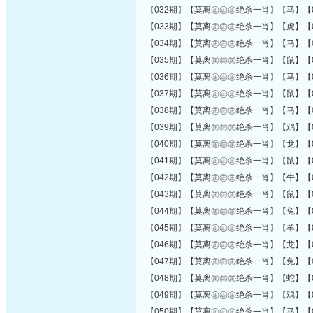
【032期】【莫离㊣㊣㊣绝杀一肖】【马】【0
【033期】【莫离㊣㊣㊣绝杀一肖】【虎】【0
【034期】【莫离㊣㊣㊣绝杀一肖】【马】【0
【035期】【莫离㊣㊣㊣绝杀一肖】【鼠】【0
【036期】【莫离㊣㊣㊣绝杀一肖】【马】【0
【037期】【莫离㊣㊣㊣绝杀一肖】【鼠】【0
【038期】【莫离㊣㊣㊣绝杀一肖】【马】【0
【039期】【莫离㊣㊣㊣绝杀一肖】【鸡】【0
【040期】【莫离㊣㊣㊣绝杀一肖】【龙】【0
【041期】【莫离㊣㊣㊣绝杀一肖】【鼠】【0
【042期】【莫离㊣㊣㊣绝杀一肖】【牛】【0
【043期】【莫离㊣㊣㊣绝杀一肖】【鼠】【0
【044期】【莫离㊣㊣㊣绝杀一肖】【兔】【0
【045期】【莫离㊣㊣㊣绝杀一肖】【羊】【0
【046期】【莫离㊣㊣㊣绝杀一肖】【龙】【0
【047期】【莫离㊣㊣㊣绝杀一肖】【兔】【0
【048期】【莫离㊣㊣㊣绝杀一肖】【蛇】【0
【049期】【莫离㊣㊣㊣绝杀一肖】【鸡】【0
【050期】【莫离㊣㊣㊣绝杀一肖】【马】【0