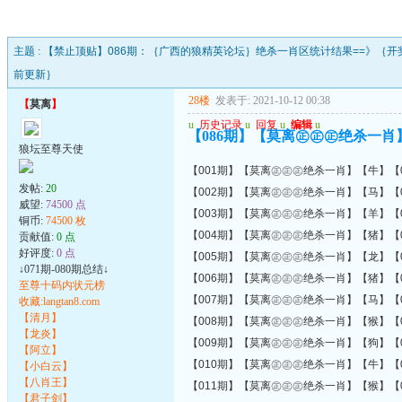
主题 :
【禁止顶贴】086期：｛广西的狼精英论坛｝绝杀一肖区统计结果==》｛开
前更新｝
28楼
发表于: 2021-10-12 00:38
【
莫离
】
u
历史记录
u
回复
u
编辑
u
【086期】【莫离㊣㊣㊣绝杀一肖】
狼坛至尊天使
【001期】【莫离㊣㊣㊣绝杀一肖】【牛】【0
发帖:
20
【002期】【莫离㊣㊣㊣绝杀一肖】【马】【0
威望:
74500 点
【003期】【莫离㊣㊣㊣绝杀一肖】【羊】【0
铜币:
74500 枚
【004期】【莫离㊣㊣㊣绝杀一肖】【猪】【0
贡献值:
0 点
好评度:
0 点
【005期】【莫离㊣㊣㊣绝杀一肖】【龙】【0
↓071期-080期总结↓
【006期】【莫离㊣㊣㊣绝杀一肖】【猪】【0
至尊十码内状元榜
【007期】【莫离㊣㊣㊣绝杀一肖】【马】【0
收藏:langtan8.com
【清月】
【008期】【莫离㊣㊣㊣绝杀一肖】【猴】【0
【龙炎】
【009期】【莫离㊣㊣㊣绝杀一肖】【狗】【0
【阿立】
【010期】【莫离㊣㊣㊣绝杀一肖】【牛】【0
【小白云】
【八肖王】
【011期】【莫离㊣㊣㊣绝杀一肖】【猴】【0
【君子剑】