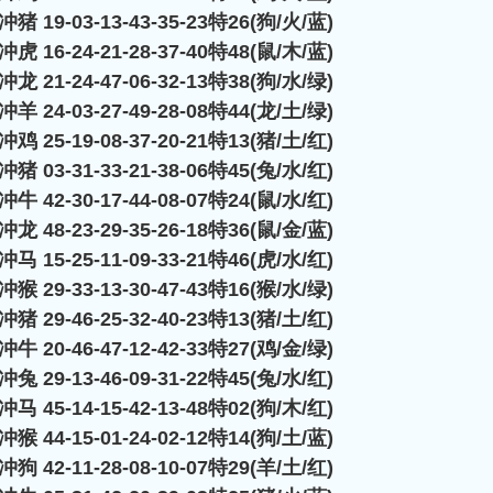
19-03-13-43-35-23特26(狗/火/蓝)
16-24-21-28-37-40特48(鼠/木/蓝)
21-24-47-06-32-13特38(狗/水/绿)
24-03-27-49-28-08特44(龙/土/绿)
25-19-08-37-20-21特13(猪/土/红)
03-31-33-21-38-06特45(兔/水/红)
42-30-17-44-08-07特24(鼠/水/红)
48-23-29-35-26-18特36(鼠/金/蓝)
15-25-11-09-33-21特46(虎/水/红)
29-33-13-30-47-43特16(猴/水/绿)
29-46-25-32-40-23特13(猪/土/红)
20-46-47-12-42-33特27(鸡/金/绿)
29-13-46-09-31-22特45(兔/水/红)
45-14-15-42-13-48特02(狗/木/红)
44-15-01-24-02-12特14(狗/土/蓝)
42-11-28-08-10-07特29(羊/土/红)