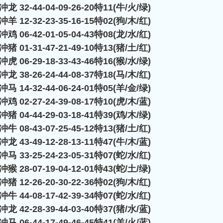
32-44-04-09-26-20特11(牛/火/绿)
12-32-23-35-16-15特02(狗/木/红)
06-42-01-05-04-43特08(龙/水/红)
01-31-47-21-49-10特13(猪/土/红)
06-29-18-33-43-46特16(猴/水/绿)
38-26-24-44-08-37特18(马/木/红)
14-32-44-06-24-01特05(羊/金/绿)
02-27-24-39-08-17特10(虎/木/蓝)
04-44-29-03-18-41特39(鸡/木/绿)
08-43-07-25-45-12特13(猪/土/红)
43-49-12-28-13-11特47(牛/木/蓝)
33-25-24-23-05-31特07(蛇/水/红)
28-07-19-04-12-01特43(蛇/土/绿)
12-26-20-30-22-36特02(狗/木/红)
44-08-17-42-39-34特07(蛇/水/红)
42-28-39-44-03-40特37(猪/水/蓝)
06-44-17-49-46-45特41(羊/火/蓝)