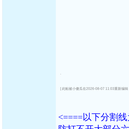
.
[ 此帖被小傻瓜在2026-08-07 11:03重新编辑 
<====以下分