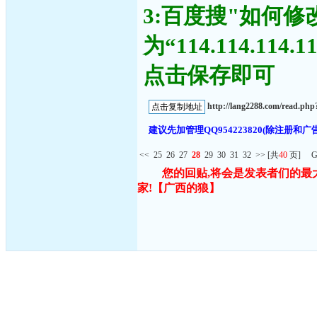
3:百度搜"如何修
为“114.114.11
点击保存即可
http://lang2288.com/read.p
建议先加管理QQ954223820(除注
<<
25
26
27
28
29
30
31
32
>>
[共
40
页] G
您的回贴,将会是发表者们的最
家!
【广西的狼】