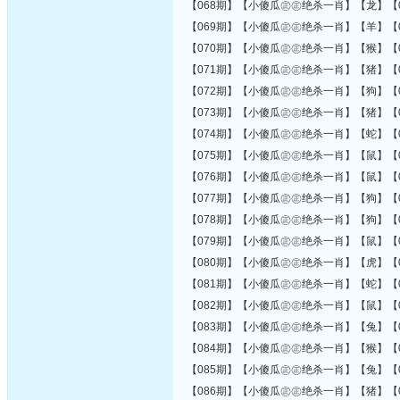
【068期】【小傻瓜㊣㊣绝杀一肖】【龙】【0
【069期】【小傻瓜㊣㊣绝杀一肖】【羊】【0
【070期】【小傻瓜㊣㊣绝杀一肖】【猴】【0
【071期】【小傻瓜㊣㊣绝杀一肖】【猪】【0
【072期】【小傻瓜㊣㊣绝杀一肖】【狗】【0
【073期】【小傻瓜㊣㊣绝杀一肖】【猪】【0
【074期】【小傻瓜㊣㊣绝杀一肖】【蛇】【0
【075期】【小傻瓜㊣㊣绝杀一肖】【鼠】【0
【076期】【小傻瓜㊣㊣绝杀一肖】【鼠】【0
【077期】【小傻瓜㊣㊣绝杀一肖】【狗】【0
【078期】【小傻瓜㊣㊣绝杀一肖】【狗】【0
【079期】【小傻瓜㊣㊣绝杀一肖】【鼠】【0
【080期】【小傻瓜㊣㊣绝杀一肖】【虎】【0
【081期】【小傻瓜㊣㊣绝杀一肖】【蛇】【0
【082期】【小傻瓜㊣㊣绝杀一肖】【鼠】【0
【083期】【小傻瓜㊣㊣绝杀一肖】【兔】【0
【084期】【小傻瓜㊣㊣绝杀一肖】【猴】【0
【085期】【小傻瓜㊣㊣绝杀一肖】【兔】【0
【086期】【小傻瓜㊣㊣绝杀一肖】【猪】【0