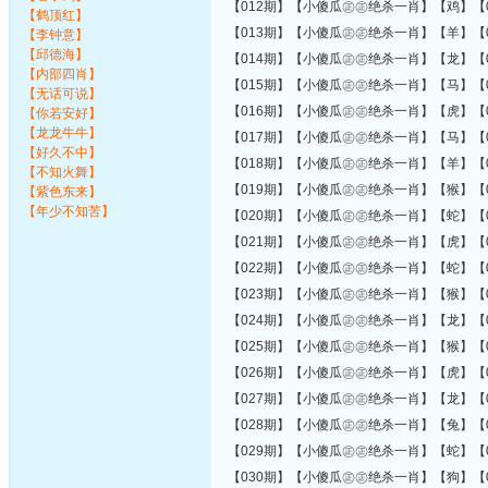
【012期】【小傻瓜㊣㊣绝杀一肖】【鸡】【0
【鹤顶红】
【013期】【小傻瓜㊣㊣绝杀一肖】【羊】【0
【李钟意】
【邱德海】
【014期】【小傻瓜㊣㊣绝杀一肖】【龙】【0
【内部四肖】
【015期】【小傻瓜㊣㊣绝杀一肖】【马】【0
【无话可说】
【016期】【小傻瓜㊣㊣绝杀一肖】【虎】【0
【你若安好】
【龙龙牛牛】
【017期】【小傻瓜㊣㊣绝杀一肖】【马】【0
【好久不中】
【018期】【小傻瓜㊣㊣绝杀一肖】【羊】【0
【不知火舞】
【019期】【小傻瓜㊣㊣绝杀一肖】【猴】【0
【紫色东来】
【年少不知苦】
【020期】【小傻瓜㊣㊣绝杀一肖】【蛇】【0
【021期】【小傻瓜㊣㊣绝杀一肖】【虎】【0
【022期】【小傻瓜㊣㊣绝杀一肖】【蛇】【0
【023期】【小傻瓜㊣㊣绝杀一肖】【猴】【0
【024期】【小傻瓜㊣㊣绝杀一肖】【龙】【0
【025期】【小傻瓜㊣㊣绝杀一肖】【猴】【0
【026期】【小傻瓜㊣㊣绝杀一肖】【虎】【0
【027期】【小傻瓜㊣㊣绝杀一肖】【龙】【0
【028期】【小傻瓜㊣㊣绝杀一肖】【兔】【0
【029期】【小傻瓜㊣㊣绝杀一肖】【蛇】【0
【030期】【小傻瓜㊣㊣绝杀一肖】【狗】【0