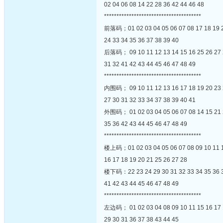
02 04 06 08 14 22 28 36 42 44 46 48
***************************************
前落码；01 02 03 04 05 06 07 08 17 18 19 2
24 33 34 35 36 37 38 39 40
后落码； 09 10 11 12 13 14 15 16 25 26 27 
31 32 41 42 43 44 45 46 47 48 49
***************************************
内围码； 09 10 11 12 13 16 17 18 19 20 23 
27 30 31 32 33 34 37 38 39 40 41
外围码； 01 02 03 04 05 06 07 08 14 15 21 
35 36 42 43 44 45 46 47 48 49
***************************************
楼上码；01 02 03 04 05 06 07 08 09 10 11 1
16 17 18 19 20 21 25 26 27 28
楼下码：22 23 24 29 30 31 32 33 34 35 36 3
41 42 43 44 45 46 47 48 49
***************************************
左边码； 01 02 03 04 08 09 10 11 15 16 17 
29 30 31 36 37 38 43 44 45