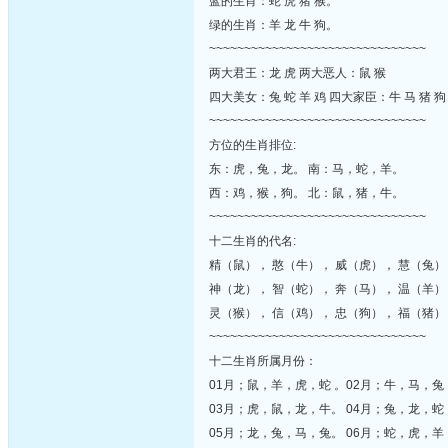
蓝的生肖：蛇 虎 猪 猴。
绿的生肖：羊 龙 牛 狗。
~~~~~~~~~~~~~~~~~~~~~~~~~~~~~~~
两大君王：龙 虎 两大恶人：鼠 猴
四大美女：兔 蛇 羊 鸡 四大家臣：牛 马 猪 狗
~~~~~~~~~~~~~~~~~~~~~~~~~~~~~~~
方位的生肖排位:
东：虎，兔，龙。 南：马，蛇，羊。
西：鸡，猴，狗。 北：鼠，猪，牛。
~~~~~~~~~~~~~~~~~~~~~~~~~~~~~~~
十二生肖的代名:
精（鼠）， 憨（牛）， 威（虎）， 慧（兔）
神（龙）， 智（蛇）， 奔（马）， 温（羊）
灵（猴）， 信（鸡）， 忠（狗）， 福（猪）
~~~~~~~~~~~~~~~~~~~~~~~~~~~~~~~
十二生肖所属月份：
01月；鼠，羊，虎，蛇 。02月；牛，马，兔
03月；虎，鼠，龙，牛。 04月；兔，龙，蛇
05月；龙，兔，马，兔。 06月；蛇，虎，羊