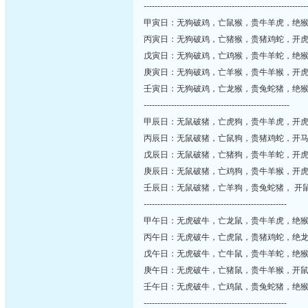
-----------------------------------------------------------
甲寅日：无狗破鸡，亡鼠猴，贵牛羊虎，绝
丙寅日：无狗破鸡，亡猪猴，贵猪鸡蛇，开
戊寅日：无狗破鸡，亡鸡猴，贵牛羊蛇，绝
庚寅日：无狗破鸡，亡羊猴，贵牛羊猴，开
壬寅日：无狗破鸡，亡龙猴，贵兔蛇猪，绝
-----------------------------------------------------
甲辰日：无鼠破猪，亡虎狗，贵牛羊虎，开
丙辰日：无鼠破猪，亡鼠狗，贵猪鸡蛇，开
戊辰日：无鼠破猪，亡猪狗，贵牛羊蛇，开
庚辰日：无鼠破猪，亡鸡狗，贵牛羊猴，开
壬辰日：无鼠破猪，亡羊狗，贵兔蛇猪， 开
----------------------------------------------------
甲午日：无虎破牛，亡龙鼠，贵牛羊虎，绝
丙午日：无虎破牛，亡虎鼠，贵猪鸡蛇，绝
戊午日：无虎破牛，亡牛鼠，贵牛羊蛇，绝
庚午日：无虎破牛，亡猪鼠，贵牛羊猴，开
壬午日：无虎破牛，亡鸡鼠，贵兔蛇猪，绝猴
----------------------------------------------------