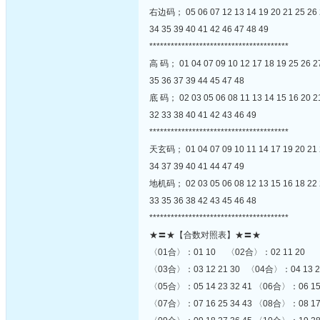
右边码； 05 06 07 12 13 14 19 20 21 25 26 
34 35 39 40 41 42 46 47 48 49
***************************************
高 码； 01 04 07 09 10 12 17 18 19 25 26 2
35 36 37 39 44 45 47 48
底 码； 02 03 05 06 08 11 13 14 15 16 20 2
32 33 38 40 41 42 43 46 49
***************************************
天玄码； 01 04 07 09 10 11 14 17 19 20 21 
34 37 39 40 41 44 47 49
地机码； 02 03 05 06 08 12 13 15 16 18 22 
33 35 36 38 42 43 45 46 48
***************************************
★〓★【合数对照表】★〓★
〈01合〉：01 10 〈02合〉：02 11 20
〈03合〉：03 12 21 30 〈04合〉：04 13 22
〈05合〉：05 14 23 32 41 〈06合〉：06 15 
〈07合〉：07 16 25 34 43 〈08合〉：08 17 