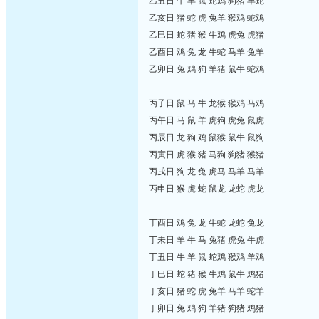
乙丑日 牛 羊 鼠 蛇鸡 狗猪 羊蛇
乙亥日 猪 蛇 虎 兔羊 猴鸡 蛇鸡
乙巳日 蛇 猪 猴 牛鸡 虎兔 虎猪
乙酉日 鸡 兔 龙 牛蛇 马羊 兔羊
乙卯日 兔 鸡 狗 羊猪 鼠牛 蛇鸡
丙子日 鼠 马 牛 龙猴 猴鸡 马鸡
丙午日 马 鼠 羊 虎狗 虎兔 鼠虎
丙辰日 龙 狗 鸡 鼠猴 鼠牛 鼠狗
丙寅日 虎 猴 猪 马狗 狗猪 猴猪
丙戌日 狗 龙 兔 虎马 马羊 马羊
丙申日 猴 虎 蛇 鼠龙 龙蛇 虎龙
丁酉日 鸡 兔 龙 牛蛇 龙蛇 兔龙
丁未日 羊 牛 马 兔猪 虎兔 牛虎
丁丑日 牛 羊 鼠 蛇鸡 猴鸡 羊鸡
丁巳日 蛇 猪 猴 牛鸡 鼠牛 鸡猪
丁亥日 猪 蛇 虎 兔羊 马羊 蛇羊
丁卯日 兔 鸡 狗 羊猪 狗猪 鸡猪