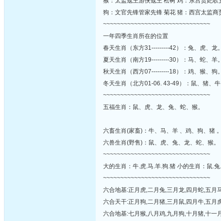
猴：太监寇王游侠寇王 松树 鸡：东宫贵妃歌
狗：文官先锋管家先锋 菊花 猪：西宫太监商
~~~~~~~~~~~~~~~~~~~~~~~~~~~~~~~
一年四季生肖所在的位置
春天生肖（东方31---------42）：兔、虎、龙
夏天生肖（南方19---------30）：马、蛇、羊
秋天生肖（西方07---------18）：鸡、猴、狗
冬天生肖（北方01-06. 43-49）：鼠、猪、
~~~~~~~~~~~~~~~~~~~~~~~~~~~~~~~
五福生肖：鼠、虎、龙、兔、蛇、猴。
六畜生肖(家畜)：牛、马、羊 、鸡、狗、猪 
六兽生肖(野售)：鼠、虎、兔、龙、蛇、猴。
~~~~~~~~~~~~~~~~~~~~~~~~~~~~~~~
大的生肖：牛.虎.马.羊.狗.猪 小的生肖：鼠.兔.
~~~~~~~~~~~~~~~~~~~~~~~~~~~~~~~
六合地基:正月虎‚二月兔‚三月龙‚四月蛇‚五月马
六合天干:正月狗‚二月猪‚三月鼠‚四月牛‚五月虎
六合地基:七月猴‚八月鸡‚九月狗‚十月猪‚十一