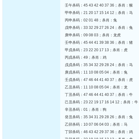
壬午杀码：45 43 42 40 37 36；杀肖：猴
甲申杀码：21 20 17 15 14 12；杀肖：马
丙申杀码：02 01 48；杀肖：兔
戊申杀码：33 32 29 27 26 24；杀肖：兔
庚申杀码：09 08 03；杀肖：龙虎
壬申杀码：45 44 41 39 38 36；杀肖：猪
甲戌杀码：23 22 20 17 13；杀肖：虎
丙戌杀码：49；杀肖：鸡
戊戌杀码：35 34 32 29 28 24；杀肖：马
庚戌杀码：11 10 08 05 04；杀肖：兔
壬戌杀码：47 46 44 41 40 37；杀肖：虎
乙丑杀码：11 10 08 05 04；杀肖：龙
丁丑杀码：47 46 44 41 40 37；杀肖：牛
己丑杀码：23 22 19 17 16 14 12；杀肖：牛
辛丑杀码：01；杀肖：狗
癸丑杀码：35 34 31 29 28 26；杀肖：兔
乙卯杀码：10 07 06 04 03；杀肖：马
丁卯杀码：46 43 42 29 37 36；杀肖：鸡