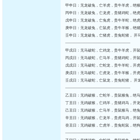
甲申日：无龙破兔，亡羊虎，贵牛羊虎，绝
丙申日：无龙破兔，亡龙虎，贵猪鸡蛇，绝
戊申日：无龙破兔，亡兔虎，贵牛羊蛇，绝
庚申日：无龙破兔，亡鼠虎，贵牛羊猴，绝
壬申日：无龙破兔，亡猪虎，贵兔蛇猪， 开
----------------------------------------------------
甲戌日：无马破蛇，亡鸡龙，贵牛羊虎，开
丙戌日：无马破蛇，亡马羊，贵猪鸡蛇，开
戊戌日：无马破蛇，亡蛇龙，贵牛羊蛇，开
庚戌日：无马破蛇，亡虎龙，贵牛羊猴，开
壬戌日：无马破蛇，亡鼠龙，贵兔蛇猪， 开
----------------------------------------------------
乙丑日：无鸡破猴，亡蛇羊，贵鼠猴兔，绝
丁丑日：无鸡破猴，亡鸡羊，贵猪鸡马，开
己丑日：无鸡破猴，亡马羊，贵鼠猴马，绝
辛丑日：无鸡破猴，亡龙羊，贵虎马鸡，开
癸丑日：无鸡破猴，亡虎羊，贵兔蛇鼠，绝狗
----------------------------------------------------