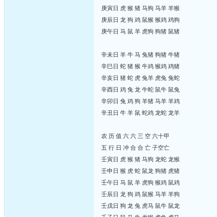
庚寅日 虎 猴 猪 马狗 马羊 羊猴
庚辰日 龙 狗 鸡 鼠猴 猴鸡 鸡狗
庚午日 马 鼠 羊 虎狗 狗猪 鼠猪
辛未日 羊 牛 马 兔猪 狗猪 牛猪
辛巳日 蛇 猪 猴 牛鸡 猴鸡 鸡猪
辛亥日 猪 蛇 虎 兔羊 虎兔 兔蛇
辛酉日 鸡 兔 龙 牛蛇 鼠牛 鼠兔
辛卯日 兔 鸡 狗 羊猪 马羊 羊鸡
辛丑日 牛 羊 鼠 蛇鸡 龙蛇 龙羊
农 历 值 六 六 三 空 六十甲
五 行 日 冲 合 合 亡 子空亡
壬寅日 虎 猴 猪 马狗 龙蛇 龙猴
壬申日 猴 虎 蛇 鼠龙 狗猪 虎猪
壬午日 马 鼠 羊 虎狗 猴鸡 鼠鸡
壬辰日 龙 狗 鸡 鼠猴 马羊 羊狗
壬戌日 狗 龙 兔 虎马 鼠牛 鼠龙