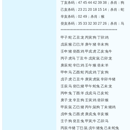
丁亥杀码：47 45 44 42 39 38；杀肖：狗
己亥杀码：23 21 20 18 15 14；杀肖：蛇
辛亥杀码：02 49；杀肖：猴
癸亥杀码：35 33 32 30 27 26；杀肖：马
***************************************
甲子:蛇 乙丑:龙 丙寅:狗 丁卯:鸡
戊辰:猴 己巳;羊 庚午:猪 辛未:狗
壬申:猪 癸酉:鸡 甲戍:虎 乙亥:兔牛
丙子:虎马 丁丑:牛 戊寅:鼠 己卯:龙
庚辰:蛇 辛巳:鸡 壬午:猴 癸未:羊
甲申:马 乙酉:蛇 丙戍:鸡 丁亥:狗
戊子:虎 己丑:牛 庚寅:虎鼠 辛卯:牛猪
壬辰:马 癸巳;猪 甲午:蛇兔 乙未:龙
丙申:兔 丁酉:羊 戊戍:马 己亥:蛇
庚子:龙 辛丑:狗 壬寅:鸡 癸卯:猴
甲辰:鼠 乙巳:猪 丙午;鼠狗 丁未:猪鸡
戊申:兔 己酉:虎 庚戍;兔 辛亥:猴
壬子:狗 癸丑:兔 甲寅;牛 乙卯:马
丙辰:牛猪 丁巳:鼠 戊午:猪兔 己未:蛇兔