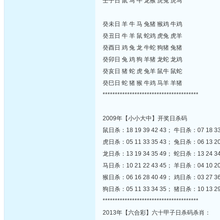
壬子日 鼠 马 牛 龙猴 虎兔 虎马
癸未日 羊 牛 马 兔猪 猴鸡 牛鸡
癸丑日 牛 羊 鼠 蛇鸡 虎兔 虎羊
癸酉日 鸡 兔 龙 牛蛇 狗猪 兔猪
癸卯日 兔 鸡 狗 羊猪 龙蛇 龙鸡
癸亥日 猪 蛇 虎 兔羊 鼠牛 鼠蛇
癸巳日 蛇 猪 猴 牛鸡 马羊 羊猪
***************************************
2009年【小小大中】开奖日杀码
鼠日杀：18 19 39 42 43； 牛日杀：07 18 33
虎日杀：05 11 33 35 43； 兔日杀：06 13 20
龙日杀：13 19 34 35 49； 蛇日杀：13 24 34
马日杀：10 21 22 43 45； 羊日杀：04 10 20
猴日杀：06 16 28 40 49； 鸡日杀：03 27 36
狗日杀：05 11 33 34 35； 猪日杀：10 13 29 
***************************************
2013年【六合彩】六十甲子日杀码杀肖：