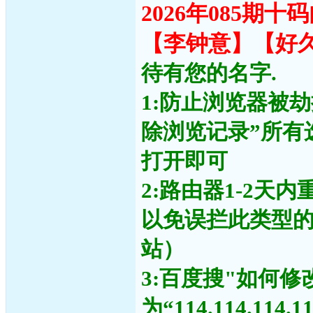
2026年085期
【李钟意】【好
待有您的名字.
1:防止浏览器被
除浏览记录”所有
打开即可
2:路由器1-2天
以免误拦此类型
站）
3:百度搜"如何修
为“114.114.11