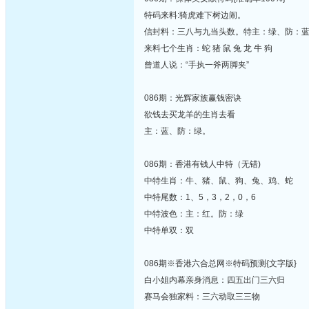
特码来料:骑虎难下树边闹。
信封料：三八与九当头数。特主：绿、防：
来料七个生肖：蛇 猪 鼠 兔 龙 牛 狗
曾道人说：“手执一斧两脚夹”
086期：光辉家族赢钱密诀
欲钱去买龙羊的生肖去看
主：蓝、防：绿。
086期：香港有钱人中特（无错)
中特生肖：牛、猪、鼠、狗、兔、鸡、蛇
中特尾数：1、5，3，2，0，6
中特波色：主：红。防：绿
中特单双：双
086期※香港六合总网※特码预测{文字版}
白小姐内幕亲身消息：四五出门三六归
赛马会独家料：三六动取三三物