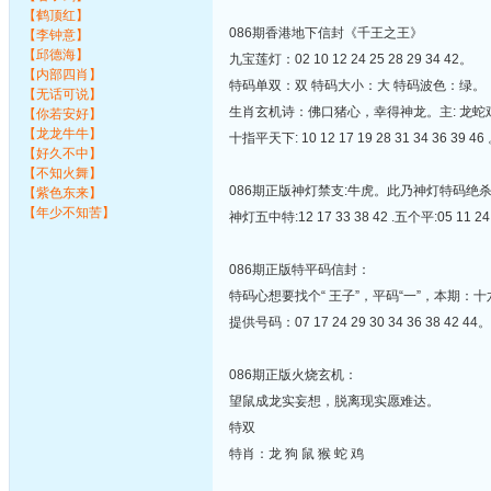
【鹤顶红】
086期香港地下信封《千王之王》
【李钟意】
【邱德海】
九宝莲灯：02 10 12 24 25 28 29 34 42。
【内部四肖】
特码单双：双 特码大小：大 特码波色：绿。
【无话可说】
生肖玄机诗：佛口猪心，幸得神龙。主: 龙蛇
【你若安好】
【龙龙牛牛】
十指平天下: 10 12 17 19 28 31 34 36 39 46
【好久不中】
【不知火舞】
086期正版神灯禁支:牛虎。此乃神灯特码绝
【紫色东来】
【年少不知苦】
神灯五中特:12 17 33 38 42 .五个平:05 11 24 
086期正版特平码信封：
特码心想要找个“ 王子”，平码“一”，本期：十
提供号码：07 17 24 29 30 34 36 38 42 44。
086期正版火烧玄机：
望鼠成龙实妄想，脱离现实愿难达。
特双
特肖：龙 狗 鼠 猴 蛇 鸡