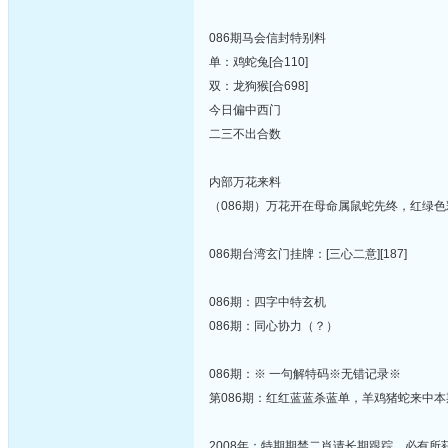
086期马会信封特别料
单：鸡蛇兔[合110]
双：龙狗猴[合698]
今日偏中西门
二三不出合数
内部万花来料
（086期）万花开在母命属鼠蛇先终，红绿
086期台湾玄门挂牌：[三心二意][187]
086期：四字中特玄机
086期：同心协力（？）
086期：※ 一句解特码※无错记录※
第086期：红红蓝蓝杀蓝单，羊鸡猪蛇来中本期
2008年：特期期禁二肖请长期跟踪，必有所