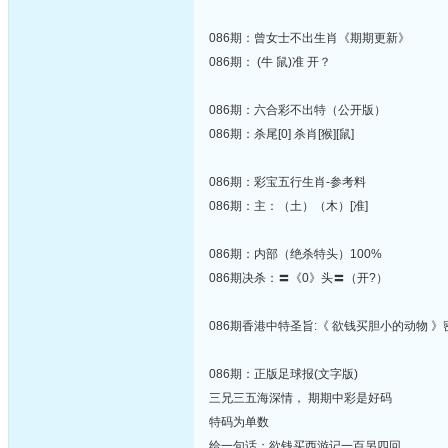
086期：曾女士不出生肖《期期更新》
086期： (牛 鼠)准 开？
086期：六合彩不出特（公开版）
086期：杀尾[0] 杀肖[猴][鼠]
086期：彩宝五行生肖-参考料
086期：主：（土）（木）[准]
086期：内部（绝杀特头）100%
086期决杀：〓《0》头〓（开?）
086期香港中特圣旨:《 欲钱买胆小的动物 》密
086期：正版足球报(文字版)
三兄三五海深情， 期期中彩是好码
特码为单数
给一句话：欲钱买西游记一百另四回