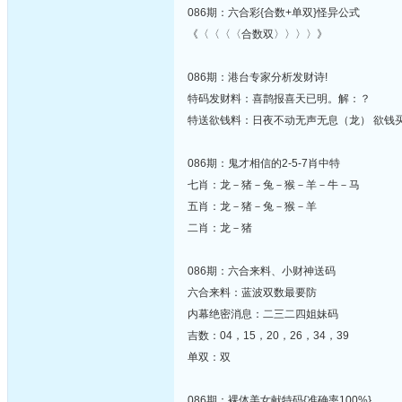
086期：六合彩{合数+单双}怪异公式
《〈〈〈〈合数双〉〉〉〉》
086期：港台专家分析发财诗!
特码发财料：喜鹊报喜天已明。解：？
特送欲钱料：日夜不动无声无息（龙） 欲钱
086期：鬼才相信的2-5-7肖中特
七肖：龙－猪－兔－猴－羊－牛－马
五肖：龙－猪－兔－猴－羊
二肖：龙－猪
086期：六合来料、小财神送码
六合来料：蓝波双数最要防
内幕绝密消息：二三二四姐妹码
吉数：04，15，20，26，34，39
单双：双
086期：裸体美女献特码{准确率100%}