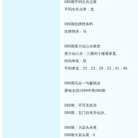
086期平码生肖点将
平码生肖点将：龙
086期挂牌绝杀料
挂牌绝杀：马
086期黄大仙心水救世
黄大仙心水：三楼到十楼看家畜。
特码单双：双
平码奉送：25，23，28，33，41，48
086期马会一句赢钱诀
要钱去找1999年第086期
086期：手写玄机诗
086期：玄门自有升仙决。
086期：大蒜头杀尾
086期大蒜头尾：0