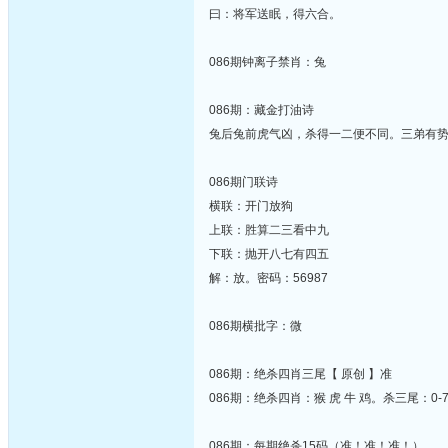
曰：将军送眠，得六合。
086期钟离子禁肖：兔
086期：藏金打油诗
兔后兔前虎气凶，杀得一二便不同。三弟有势
086期门联诗
横联：开门放狗
上联：胜算二三看中九
下联：抛开八七有四五
解：放。密码：56987
086期横批字：微
086期：绝杀四肖三尾【 原创 】准
086期：绝杀四肖：猴 虎 牛 鸡。杀三尾：0-7-
086期：每期绝杀15码（准！准！准！）