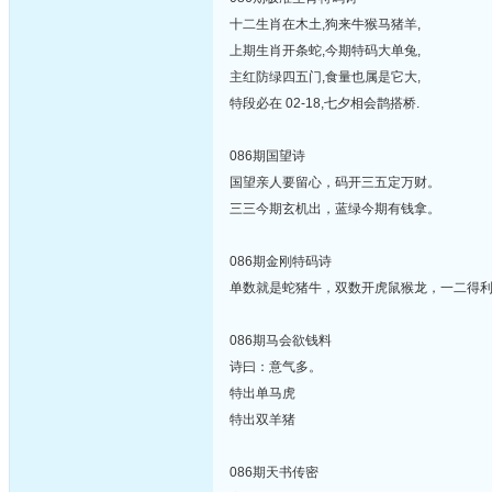
十二生肖在木土,狗来牛猴马猪羊,
上期生肖开条蛇,今期特码大单兔,
主红防绿四五门,食量也属是它大,
特段必在 02-18,七夕相会鹊搭桥.
086期国望诗
国望亲人要留心，码开三五定万财。
三三今期玄机出，蓝绿今期有钱拿。
086期金刚特码诗
单数就是蛇猪牛，双数开虎鼠猴龙，一二得
086期马会欲钱料
诗曰：意气多。
特出单马虎
特出双羊猪
086期天书传密