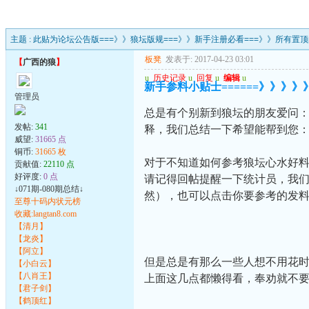
主题 :
此贴为论坛公告版===》》狼坛版规===》》新手注册必看===》》所有置
板凳
发表于: 2017-04-23 03:01
【
广西的狼
】
u
历史记录
u
回复
u
编辑
u
新手参料小贴士======》》》》
管理员
总是有个别新到狼坛的朋友爱问
发帖:
341
释，我们总结一下希望能帮到您
威望:
31665 点
铜币:
31665 枚
对于不知道如何参考狼坛心水好
贡献值:
22110 点
好评度:
0 点
请记得回帖提醒一下统计员，我们
↓071期-080期总结↓
然），也可以点击你要参考的发料
至尊十码内状元榜
收藏:langtan8.com
【清月】
【龙炎】
【阿立】
但是总是有那么一些人想不用花
【小白云】
【八肖王】
上面这几点都懒得看，奉劝就不
【君子剑】
【鹤顶红】