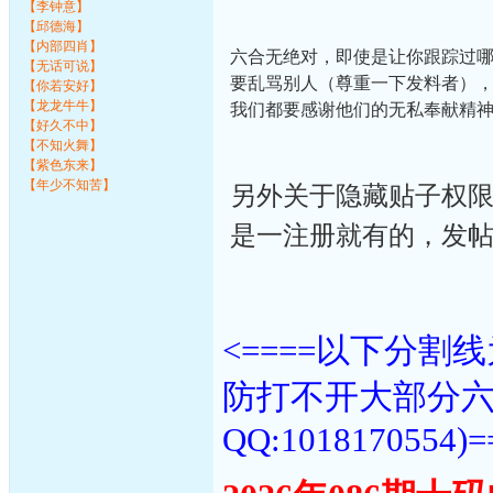
【李钟意】
【邱德海】
【内部四肖】
六合无绝对，即使是让你跟踪过
【无话可说】
要乱骂别人（尊重一下发料者）
【你若安好】
【龙龙牛牛】
我们都要感谢他们的无私奉献精
【好久不中】
【不知火舞】
【紫色东来】
【年少不知苦】
另外关于隐藏贴子权限
是一注册就有的，发
<====以下分
防打不开大部分
QQ:1018170554)=