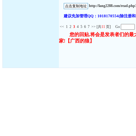
http://lang2288.com/read.p
建议先加管理QQ：1018170554(除
<<
1
2
3
4
5
6
7
>>
[共
11
页] Go
您的回贴,将会是发表者们的最
家!
【广西的狼】