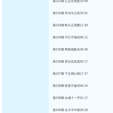
第231期 心之官则思19 09
第232期 司马牛之叹35 01
第233期 蛇斗正富酣12 39
第234期 不打不相识06 11
第235期 栉风闯险关49 26
第236期 穿云应其昌05 17
第237期 下注用心猜17 27
第238期 富贵不能淫48 24
第239期 合成十一字41 17
第240期 女大不中留28 29