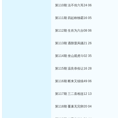
第110期 法不传六耳24 06
第111期 四起称独霸16 05
第112期 生肖为六台08 06
第113期 遇隙显风骚21 26
第114期 坐山观虎斗02 35
第115期 温良恭俭让16 28
第116期 断来又续续49 06
第117期 三二喜相连12 13
第118期 覆巢无完卵20 04