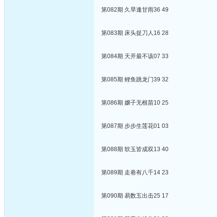
第082期 久旱逢甘雨36 49
第083期 床头捉刀人16 28
第084期 天开最不该07 33
第085期 鲤鱼跳龙门39 32
第086期 嬢子无根苗10 25
第087期 步步生莲花01 03
第088期 软玉皆成双13 40
第089期 走巷有八千14 23
第090期 易数五出击25 17