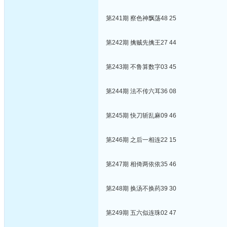
第241期 察色神飘荡48 25
第242期 擒贼先擒王27 44
第243期 不鲁算数字03 45
第244期 法不传六耳36 08
第245期 快刀斩乱麻09 46
第246期 之后一相连22 15
第247期 相倚两依依35 46
第248期 换汤不换药39 30
第249期 五六似连珠02 47