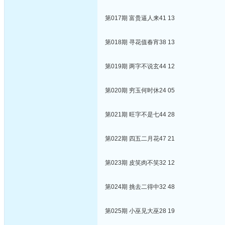
第017期 富贵逼人来41 13
第018期 寻花值春宵38 13
第019期 两字不说玄44 12
第020期 穷玉何时休24 05
第021期 旺字不是七44 28
第022期 四五二月花47 21
第023期 皮笑肉不笑32 12
第024期 挑去二得中32 48
第025期 小巫见大巫28 19