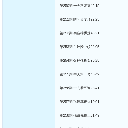
第250期 一去不复返45 15
第251期 瞬间又变形22 25
第252期 察色神飘荡46 21
第253期 生计险中求28 05
第254期 银样镴枪头39 29
第255期 字天第一号45 49
第256期 一九看五遍28 41
第257期 飞舞花正红10 01
第258期 擒贼先擒王31 49