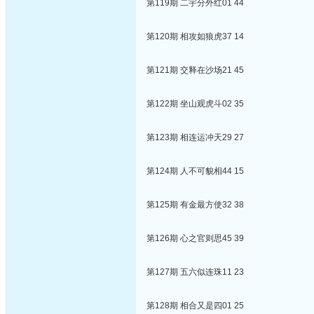
第119期 二宇分外红01 44
第120期 相攻如狼虎37 14
第121期 交释在沙场21 45
第122期 坐山观虎斗02 35
第123期 相连运冲天29 27
第124期 人不可貌相44 15
第125期 有金最方使32 38
第126期 心之官则思45 39
第127期 五六似连珠11 23
第128期 相合又是四01 25