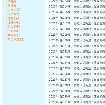
2026年- 第013期： 曾道人送两波：红波 绿
【李钟意】
【邱德海】
2026年- 第014期： 曾道人送两波：红波 绿
【内部四肖】
2026年- 第015期： 曾道人送两波：红波 绿
【无话可说】
2026年- 第016期： 曾道人送两波：红波 绿
【你若安好】
【龙龙牛牛】
2026年- 第017期： 曾道人送两波：红波 蓝
【好久不中】
2026年- 第018期： 曾道人送两波：红波 蓝
【不知火舞】
2026年- 第019期： 曾道人送两波：红波 蓝
【紫色东来】
【年少不知苦】
2026年- 第020期： 曾道人送两波：红波 绿
2026年- 第021期： 曾道人送两波：红波 绿
2026年- 第022期： 曾道人送两波：红波 绿
2026年- 第023期： 曾道人送两波：红波 绿
2026年- 第024期： 曾道人送两波：蓝波 绿
2026年- 第025期： 曾道人送两波：蓝波 绿
2026年- 第026期： 曾道人送两波：红波 绿
2026年- 第027期： 曾道人送两波：红波 蓝
2026年- 第028期： 曾道人送两波：红波 绿
2026年- 第029期： 曾道人送两波：红波 绿
2026年- 第030期： 曾道人送两波：蓝波 绿
2026年- 第031期： 曾道人送两波：蓝波 绿