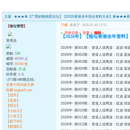
主题 :
★★★〓【广西的狼精英论坛】【2026香港全年⑥合资料大全】〓★★★
35楼
发表于: 2020-01-03 13:53
【
狼坛管理
】
u
历史记录
u
回复
u
编辑
u
【2026年】【狼坛香港全年资料】
管理员
2026年- 第001期： 曾道人送两波：蓝波 绿
发帖:
318
2026年- 第002期： 曾道人送两波：红波 蓝
威望:
86500 点
2026年- 第003期： 曾道人送两波：红波 绿
铜币:
86500 枚
2026年- 第004期： 曾道人送两波：红波 蓝
贡献值:
25 点
好评度:
0 点
2026年- 第005期： 曾道人送两波：红波 蓝
↓071期-080期总结↓
2026年- 第006期： 曾道人送两波：红波 绿
至尊十码内状元榜
2026年- 第007期： 曾道人送两波：红波 蓝
收藏:langtan8.com
【清月】
2026年- 第008期： 曾道人送两波：红波 蓝
【龙炎】
2026年- 第009期： 曾道人送两波：蓝波 绿
【阿立】
2026年- 第010期： 曾道人送两波：红波 绿
【小白云】
【八肖王】
2026年- 第011期： 曾道人送两波：红波 绿
【君子剑】
2026年- 第012期： 曾道人送两波：红波 绿
【鹤顶红】