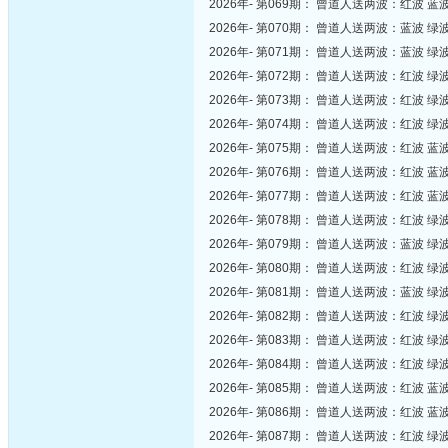
2026年- 第069期： 曾道人送两波：红波 蓝
2026年- 第070期： 曾道人送两波：蓝波 绿
2026年- 第071期： 曾道人送两波：蓝波 绿
2026年- 第072期： 曾道人送两波：红波 绿
2026年- 第073期： 曾道人送两波：红波 绿
2026年- 第074期： 曾道人送两波：红波 绿
2026年- 第075期： 曾道人送两波：红波 蓝
2026年- 第076期： 曾道人送两波：红波 蓝
2026年- 第077期： 曾道人送两波：红波 蓝
2026年- 第078期： 曾道人送两波：红波 绿
2026年- 第079期： 曾道人送两波：蓝波 绿
2026年- 第080期： 曾道人送两波：红波 绿
2026年- 第081期： 曾道人送两波：蓝波 绿
2026年- 第082期： 曾道人送两波：红波 绿
2026年- 第083期： 曾道人送两波：红波 绿
2026年- 第084期： 曾道人送两波：红波 绿
2026年- 第085期： 曾道人送两波：红波 蓝
2026年- 第086期： 曾道人送两波：红波 蓝
2026年- 第087期： 曾道人送两波：红波 绿