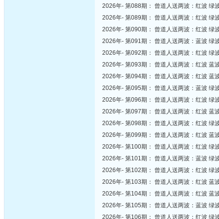
2026年- 第088期： 曾道人送两波：红波 绿
2026年- 第089期： 曾道人送两波：红波 绿
2026年- 第090期： 曾道人送两波：红波 绿
2026年- 第091期： 曾道人送两波：蓝波 绿
2026年- 第092期： 曾道人送两波：红波 绿
2026年- 第093期： 曾道人送两波：红波 蓝
2026年- 第094期： 曾道人送两波：红波 蓝
2026年- 第095期： 曾道人送两波：蓝波 绿
2026年- 第096期： 曾道人送两波：红波 绿
2026年- 第097期： 曾道人送两波：红波 蓝
2026年- 第098期： 曾道人送两波：红波 绿
2026年- 第099期： 曾道人送两波：红波 蓝
2026年- 第100期： 曾道人送两波：红波 绿
2026年- 第101期： 曾道人送两波：蓝波 绿
2026年- 第102期： 曾道人送两波：红波 绿
2026年- 第103期： 曾道人送两波：红波 蓝
2026年- 第104期： 曾道人送两波：红波 蓝
2026年- 第105期： 曾道人送两波：蓝波 绿
2026年- 第106期： 曾道人送两波：红波 绿