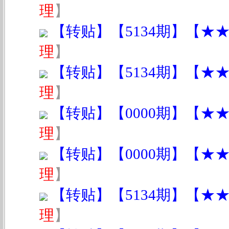
理
】
【转贴】【5134期】【
理
】
【转贴】【5134期】【
理
】
【转贴】【0000期】【
理
】
【转贴】【0000期】【
理
】
【转贴】【5134期】【
理
】