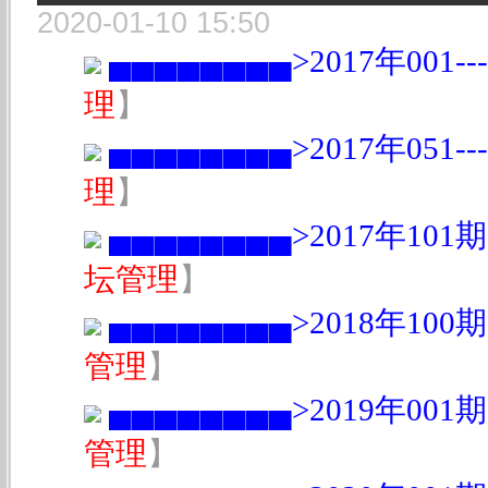
2020-01-10 15:50
▄▄▄▄▄▄▄▄>2017年001-
理
】
▄▄▄▄▄▄▄▄>2017年051-
理
】
▄▄▄▄▄▄▄▄>2017年101期
坛管理
】
▄▄▄▄▄▄▄▄>2018年100期
管理
】
▄▄▄▄▄▄▄▄>2019年001期
管理
】