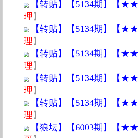
【转贴】【5134期】【
理
】
【转贴】【5134期】【
理
】
【转贴】【5134期】【
理
】
【转贴】【5134期】【
理
】
【转贴】【5134期】【
理
】
【狼坛】【6003期】【