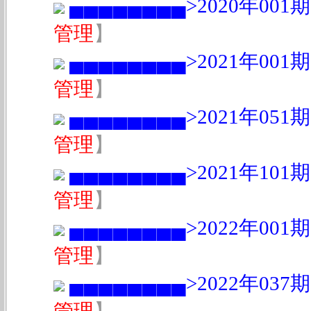
▄▄▄▄▄▄▄▄>2020年001期
管理
】
▄▄▄▄▄▄▄▄>2021年001期
管理
】
▄▄▄▄▄▄▄▄>2021年051期
管理
】
▄▄▄▄▄▄▄▄>2021年101期
管理
】
▄▄▄▄▄▄▄▄>2022年001期
管理
】
▄▄▄▄▄▄▄▄>2022年037期