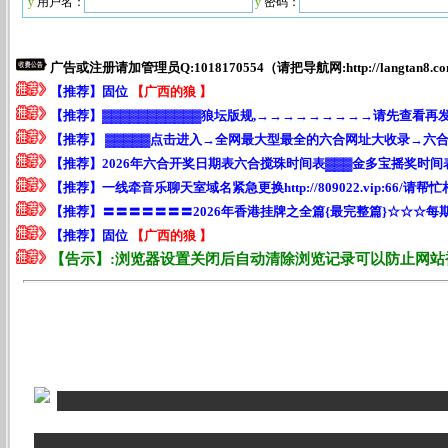
y
用户名：
y
密码：
▄▄▄▄▄▄▄▄▄▄▄▄▄▄
▄▄▄▄▄▄▄▄▄▄▄▄▄▄▄▄▄