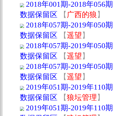
2018年001期-2018
数据保留区
【
广西的狼
】
2018年057期-2019
数据保留区
【
遥望
】
2018年057期-2019
数据保留区
【
遥望
】
2018年057期-2019
数据保留区
【
遥望
】
2019年051期-2019
数据保留区
【
狼坛管理
】
2019年051期-2019