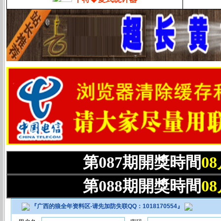
第087期開獎時間
0
第088期開獎時間
0
『
广西的狼全年资料区-请先加防失联QQ：1018170554
』