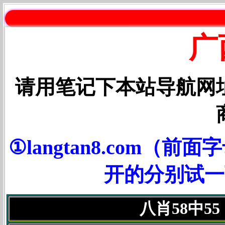
广
请用笔记下本站导航网
①langtan8.com
开的分别试一下③
八肖58中5