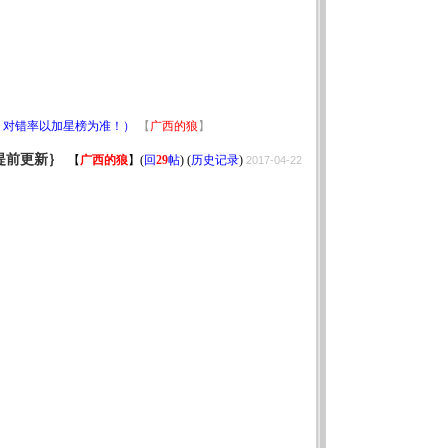
！对错率以加星榜为准！）
【
广西的狼
】
提前更新｝
【
广西的狼
】
(
回
29
帖
) (
历史记录
)
2017-04-22