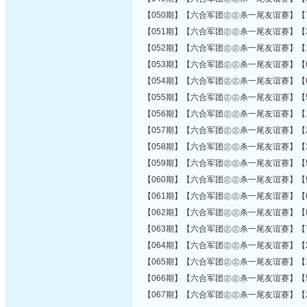
【050期】【六合军团㊣㊣杀一尾友谊赛】【7
【051期】【六合军团㊣㊣杀一尾友谊赛】【3
【052期】【六合军团㊣㊣杀一尾友谊赛】【1
【053期】【六合军团㊣㊣杀一尾友谊赛】【0
【054期】【六合军团㊣㊣杀一尾友谊赛】【0
【055期】【六合军团㊣㊣杀一尾友谊赛】【5
【056期】【六合军团㊣㊣杀一尾友谊赛】【1
【057期】【六合军团㊣㊣杀一尾友谊赛】【2
【058期】【六合军团㊣㊣杀一尾友谊赛】【3
【059期】【六合军团㊣㊣杀一尾友谊赛】【5
【060期】【六合军团㊣㊣杀一尾友谊赛】【9
【061期】【六合军团㊣㊣杀一尾友谊赛】【0
【062期】【六合军团㊣㊣杀一尾友谊赛】【8
【063期】【六合军团㊣㊣杀一尾友谊赛】【7
【064期】【六合军团㊣㊣杀一尾友谊赛】【2
【065期】【六合军团㊣㊣杀一尾友谊赛】【1
【066期】【六合军团㊣㊣杀一尾友谊赛】【5
【067期】【六合军团㊣㊣杀一尾友谊赛】【2