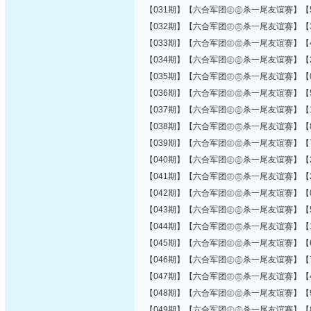
【031期】【六合军团㊣㊣杀一尾友谊赛】【5
【032期】【六合军团㊣㊣杀一尾友谊赛】【3
【033期】【六合军团㊣㊣杀一尾友谊赛】【4
【034期】【六合军团㊣㊣杀一尾友谊赛】【2
【035期】【六合军团㊣㊣杀一尾友谊赛】【0
【036期】【六合军团㊣㊣杀一尾友谊赛】【5
【037期】【六合军团㊣㊣杀一尾友谊赛】【1
【038期】【六合军团㊣㊣杀一尾友谊赛】【8
【039期】【六合军团㊣㊣杀一尾友谊赛】【7
【040期】【六合军团㊣㊣杀一尾友谊赛】【2
【041期】【六合军团㊣㊣杀一尾友谊赛】【2
【042期】【六合军团㊣㊣杀一尾友谊赛】【0
【043期】【六合军团㊣㊣杀一尾友谊赛】【5
【044期】【六合军团㊣㊣杀一尾友谊赛】【1
【045期】【六合军团㊣㊣杀一尾友谊赛】【6
【046期】【六合军团㊣㊣杀一尾友谊赛】【7
【047期】【六合军团㊣㊣杀一尾友谊赛】【4
【048期】【六合军团㊣㊣杀一尾友谊赛】【9
【049期】【六合军团㊣㊣杀一尾友谊赛】【8