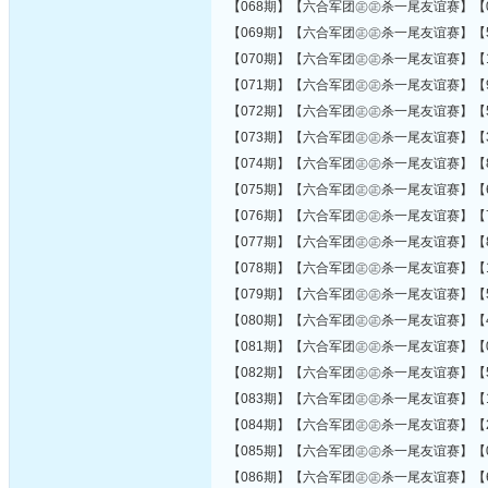
【068期】【六合军团㊣㊣杀一尾友谊赛】【0
【069期】【六合军团㊣㊣杀一尾友谊赛】【5
【070期】【六合军团㊣㊣杀一尾友谊赛】【1
【071期】【六合军团㊣㊣杀一尾友谊赛】【9
【072期】【六合军团㊣㊣杀一尾友谊赛】【5
【073期】【六合军团㊣㊣杀一尾友谊赛】【3
【074期】【六合军团㊣㊣杀一尾友谊赛】【8
【075期】【六合军团㊣㊣杀一尾友谊赛】【6
【076期】【六合军团㊣㊣杀一尾友谊赛】【7
【077期】【六合军团㊣㊣杀一尾友谊赛】【8
【078期】【六合军团㊣㊣杀一尾友谊赛】【1
【079期】【六合军团㊣㊣杀一尾友谊赛】【5
【080期】【六合军团㊣㊣杀一尾友谊赛】【4
【081期】【六合军团㊣㊣杀一尾友谊赛】【0
【082期】【六合军团㊣㊣杀一尾友谊赛】【5
【083期】【六合军团㊣㊣杀一尾友谊赛】【1
【084期】【六合军团㊣㊣杀一尾友谊赛】【2
【085期】【六合军团㊣㊣杀一尾友谊赛】【0
【086期】【六合军团㊣㊣杀一尾友谊赛】【6