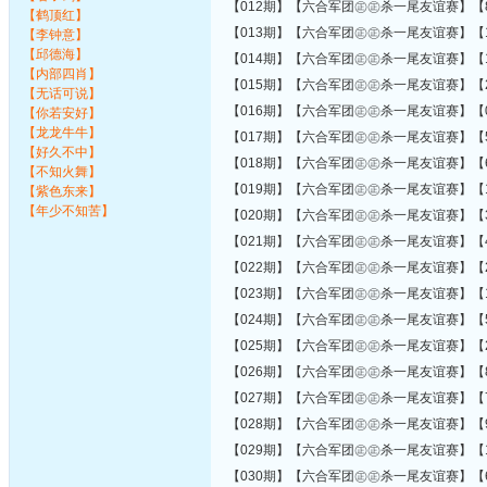
【012期】【六合军团㊣㊣杀一尾友谊赛】【8
【鹤顶红】
【013期】【六合军团㊣㊣杀一尾友谊赛】【1
【李钟意】
【邱德海】
【014期】【六合军团㊣㊣杀一尾友谊赛】【1
【内部四肖】
【015期】【六合军团㊣㊣杀一尾友谊赛】【2
【无话可说】
【016期】【六合军团㊣㊣杀一尾友谊赛】【0
【你若安好】
【龙龙牛牛】
【017期】【六合军团㊣㊣杀一尾友谊赛】【5
【好久不中】
【018期】【六合军团㊣㊣杀一尾友谊赛】【6
【不知火舞】
【019期】【六合军团㊣㊣杀一尾友谊赛】【1
【紫色东来】
【年少不知苦】
【020期】【六合军团㊣㊣杀一尾友谊赛】【3
【021期】【六合军团㊣㊣杀一尾友谊赛】【4
【022期】【六合军团㊣㊣杀一尾友谊赛】【2
【023期】【六合军团㊣㊣杀一尾友谊赛】【1
【024期】【六合军团㊣㊣杀一尾友谊赛】【5
【025期】【六合军团㊣㊣杀一尾友谊赛】【2
【026期】【六合军团㊣㊣杀一尾友谊赛】【8
【027期】【六合军团㊣㊣杀一尾友谊赛】【7
【028期】【六合军团㊣㊣杀一尾友谊赛】【9
【029期】【六合军团㊣㊣杀一尾友谊赛】【1
【030期】【六合军团㊣㊣杀一尾友谊赛】【6