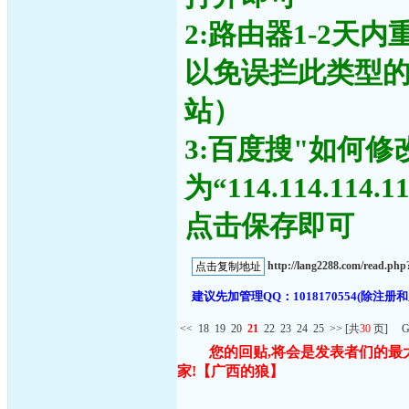
2:路由器1-2天
以免误拦此类型
站）
3:百度搜"如何修
为“114.114.11
点击保存即可
http://lang2288.com/read.p
建议先加管理QQ：1018170554(除
<<
18
19
20
21
22
23
24
25
>>
[共
30
页] G
您的回贴,将会是发表者们的最
家!
【广西的狼】