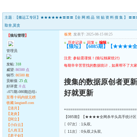
主题 :
【搬运工专区】★★★★★★〓〓〓【全 网 精 品 转 贴 资 料 搜 集 】
取舍,莫贪
板凳
发表于: 2025-08-15 00:25
【
狼坛管理
】
u
历史记录
u
回复
u
编辑
u
【狼坛】【6085期】【★★★
管理员
注意: 参贴需谨慎！(狼坛独家统计)
发帖:
318
每期辛辛苦苦找的数据统计，如果帮不了大家
威望:
86500 点
铜币:
86500 枚
搜集的数据原创者更
贡献值:
25 点
好评度:
0 点
好就更新
↓071期-080期总结↓
至尊十码内状元榜
收藏:langtan8.com
【清月】
+=================================
【龙炎】
【085期】【★★★★全网杀半头高手统计区
【阿立】
〖07次〗: 1头双,
【小白云】
【八肖王】
〖11次〗: 0头双,2头双,
【君子剑】