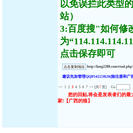
以免误拦此类型
站）
3:百度搜"如何修
为“114.114.11
点击保存即可
http://lang2288.com/read.p
建议先加管理QQ954223820(除注
<<
1
2
3
4
5
6
7
>>
[共
7
页] Go
您的回贴,将会是发表者们的最
家!
【广西的狼】