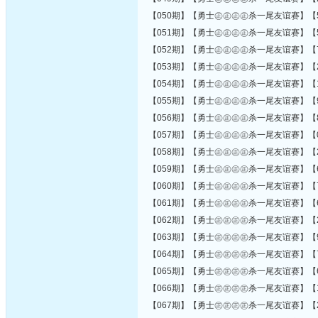
【050期】【勇士㊣㊣㊣㊣杀一尾友谊赛】【5
【051期】【勇士㊣㊣㊣㊣杀一尾友谊赛】【5
【052期】【勇士㊣㊣㊣㊣杀一尾友谊赛】【7
【053期】【勇士㊣㊣㊣㊣杀一尾友谊赛】【2
【054期】【勇士㊣㊣㊣㊣杀一尾友谊赛】【1
【055期】【勇士㊣㊣㊣㊣杀一尾友谊赛】【9
【056期】【勇士㊣㊣㊣㊣杀一尾友谊赛】【8
【057期】【勇士㊣㊣㊣㊣杀一尾友谊赛】【0
【058期】【勇士㊣㊣㊣㊣杀一尾友谊赛】【2
【059期】【勇士㊣㊣㊣㊣杀一尾友谊赛】【6
【060期】【勇士㊣㊣㊣㊣杀一尾友谊赛】【7
【061期】【勇士㊣㊣㊣㊣杀一尾友谊赛】【6
【062期】【勇士㊣㊣㊣㊣杀一尾友谊赛】【2
【063期】【勇士㊣㊣㊣㊣杀一尾友谊赛】【9
【064期】【勇士㊣㊣㊣㊣杀一尾友谊赛】【7
【065期】【勇士㊣㊣㊣㊣杀一尾友谊赛】【6
【066期】【勇士㊣㊣㊣㊣杀一尾友谊赛】【1
【067期】【勇士㊣㊣㊣㊣杀一尾友谊赛】【2