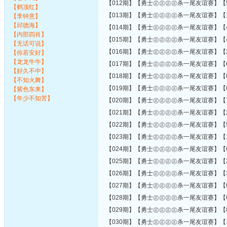
【012期】【勇士㊣㊣㊣㊣杀一尾友谊赛】【5
【鹤顶红】
【013期】【勇士㊣㊣㊣㊣杀一尾友谊赛】【1
【李钟意】
【邱德海】
【014期】【勇士㊣㊣㊣㊣杀一尾友谊赛】【4
【内部四肖】
【015期】【勇士㊣㊣㊣㊣杀一尾友谊赛】【4
【无话可说】
【016期】【勇士㊣㊣㊣㊣杀一尾友谊赛】【2
【你若安好】
【龙龙牛牛】
【017期】【勇士㊣㊣㊣㊣杀一尾友谊赛】【6
【好久不中】
【018期】【勇士㊣㊣㊣㊣杀一尾友谊赛】【8
【不知火舞】
【019期】【勇士㊣㊣㊣㊣杀一尾友谊赛】【8
【紫色东来】
【年少不知苦】
【020期】【勇士㊣㊣㊣㊣杀一尾友谊赛】【7
【021期】【勇士㊣㊣㊣㊣杀一尾友谊赛】【2
【022期】【勇士㊣㊣㊣㊣杀一尾友谊赛】【5
【023期】【勇士㊣㊣㊣㊣杀一尾友谊赛】【1
【024期】【勇士㊣㊣㊣㊣杀一尾友谊赛】【6
【025期】【勇士㊣㊣㊣㊣杀一尾友谊赛】【2
【026期】【勇士㊣㊣㊣㊣杀一尾友谊赛】【3
【027期】【勇士㊣㊣㊣㊣杀一尾友谊赛】【0
【028期】【勇士㊣㊣㊣㊣杀一尾友谊赛】【6
【029期】【勇士㊣㊣㊣㊣杀一尾友谊赛】【8
【030期】【勇士㊣㊣㊣㊣杀一尾友谊赛】【1