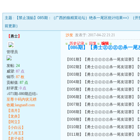
主题 :
【禁止顶贴】085期：｛广西的狼精英论坛｝绝杀一尾区统计结果==》｛开
前更新｝
沙发
发表于: 2017-04-22 21:21
【
勇士
】
u
历史记录
u
回复
u
编辑
u
【086期】【勇士㊣㊣㊣㊣杀一尾友
管理员
【001期】【勇士㊣㊣㊣㊣杀一尾友谊赛】【2
发帖:
24
【002期】【勇士㊣㊣㊣㊣杀一尾友谊赛】【9
威望:
87 点
【003期】【勇士㊣㊣㊣㊣杀一尾友谊赛】【9
铜币:
87 枚
【004期】【勇士㊣㊣㊣㊣杀一尾友谊赛】【9
贡献值:
87 点
好评度:
0 点
【005期】【勇士㊣㊣㊣㊣杀一尾友谊赛】【7
↓071期-080期总结↓
【006期】【勇士㊣㊣㊣㊣杀一尾友谊赛】【8
至尊十码内状元榜
【007期】【勇士㊣㊣㊣㊣杀一尾友谊赛】【4
收藏:langtan8.com
【清月】
【008期】【勇士㊣㊣㊣㊣杀一尾友谊赛】【7
【龙炎】
【009期】【勇士㊣㊣㊣㊣杀一尾友谊赛】【2
【阿立】
【010期】【勇士㊣㊣㊣㊣杀一尾友谊赛】【3
【小白云】
【八肖王】
【011期】【勇士㊣㊣㊣㊣杀一尾友谊赛】【0
【君子剑】