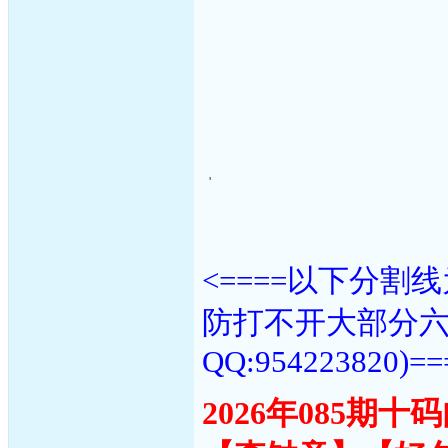
'
<====以下分
防打不开大部分
QQ:954223820)==
2026年085期