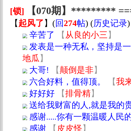
【070期】********* 
[锁]
【
起风了
】
(
回
274
帖
) (
历史记录
辛苦了
【
从良的小三
】
发表是一种无私，坚持是一
地瓜
】
大哥!
【
颠倒是非
】
六合好料，值得顶。
【
我
好好好
【
排骨精
】
送给我财富的人,就是我的
感谢.....你有一颗温暖人民的
感谢
【
皮皮怪
】