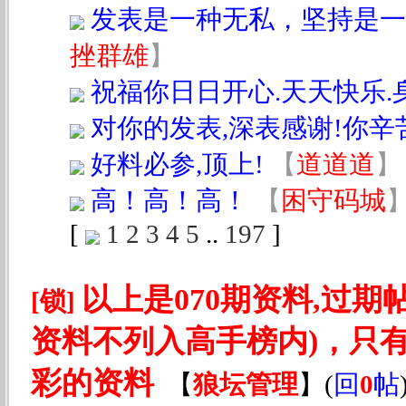
发表是一种无私，坚持是一
挫群雄
】
祝福你日日开心.天天快乐.
对你的发表,深表感谢!你辛苦
好料必参,顶上!
【
道道道
】
高！高！高！
【
困守码城
[
1
2
3
4
5
..
197
]
以上是070期资料,过期
[锁]
资料不列入高手榜内)，只
彩的资料
【
狼坛管理
】
(
回
0
帖