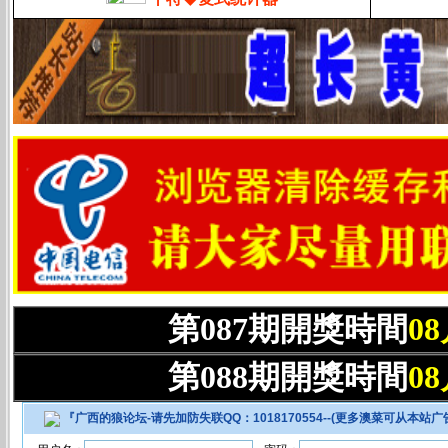
第087期開獎時間
0
第088期開獎時間
0
『
广西的狼论坛-请先加防失联QQ：1018170554--(更多澳菜可从本站