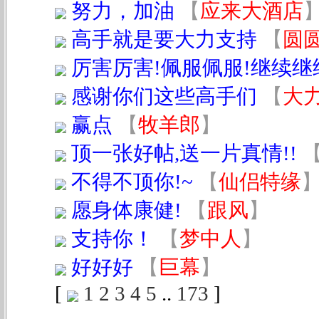
努力，加油
【
应来大酒店
高手就是要大力支持
【
圆
厉害厉害!佩服佩服!继续继
感谢你们这些高手们
【
大
赢点
【
牧羊郎
】
顶一张好帖,送一片真情!!
不得不顶你!~
【
仙侣特缘
愿身体康健!
【
跟风
】
支持你！
【
梦中人
】
好好好
【
巨幕
】
[
1
2
3
4
5
..
173
]