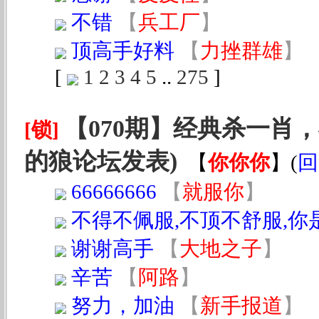
不错
【
兵工厂
】
顶高手好料
【
力挫群雄
】
[
1
2
3
4
5
..
275
]
【070期】经典杀一肖，
[锁]
的狼论坛发表)
【
你你你
】
(
回
66666666
【
就服你
】
不得不佩服,不顶不舒服,
谢谢高手
【
大地之子
】
辛苦
【
阿路
】
努力，加油
【
新手报道
】