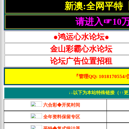
新澳:全网平特
请进入☞10
●鸿运心水论坛●
金山彩霸心水论坛
论坛广告位置招租
『管理QQ: 1018170
↓↓以下为本站特殊链接（↑↑
六合彩◆开奖时间
全年资料保留专区
平特◆复式统计器