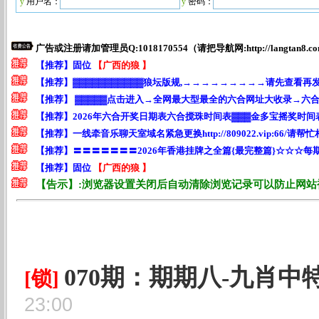
y
用户名：
y
密码：
070期：期期八-九肖中
[锁]
23:00