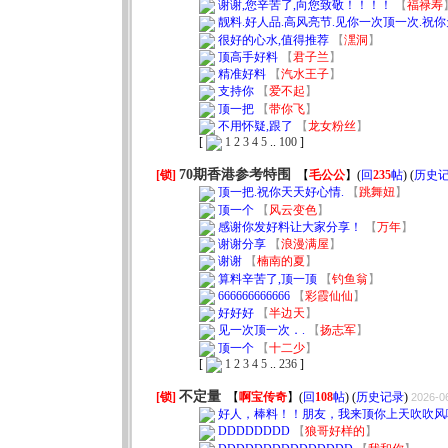
谢谢,您辛苦了,向您致敬！！！！
【
福禄寿
靓料.好人品.高风亮节.见你一次顶一次.祝
很好的心水,值得推荐
【
潶洞
】
顶高手好料
【
君子兰
】
精准好料
【
汽水王子
】
支持你
【
爱不起
】
顶一把
【
带你飞
】
不用怀疑,跟了
【
龙女粉丝
】
[
1
2
3
4
5
..
100
]
70期香港参考特围
[锁]
【
毛公公
】
(
回
235
帖
) (
历史
顶一把.祝你天天好心情.
【
跳舞妞
】
顶一个
【
风云变色
】
感谢你发好料让大家分享！
【
万年
】
谢谢分享
【
浪漫满屋
】
谢谢
【
楠南的夏
】
算料辛苦了,顶一顶
【
钓鱼翁
】
666666666666
【
彩霞仙仙
】
好好好
【
半边天
】
见一次顶一次．.
【
扬志军
】
顶一个
【
十二少
】
[
1
2
3
4
5
..
236
]
不定量
[锁]
【
啊宝传奇
】
(
回
108
帖
) (
历史记录
)
2026-0
好人，棒料！！朋友，我来顶你上天吹吹风
DDDDDDDD
【
狼哥好样的
】