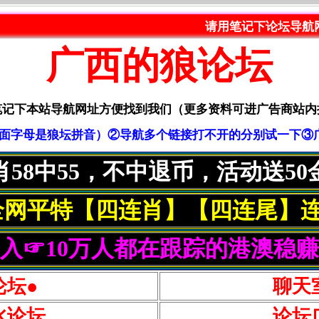
请用笔记下论坛导航网：langtan
广西的狼论坛
笔记下本站导航网址方便找到我们（更多资料可进广告商站内
om（前面字母是狼坛拼音）②导航多个链接打不开的分别试一下③广告QQ
肖58中55，不中退币，活动送50
全网平特【四连肖】【四连尾】连
入☞10万人都在跟踪的港澳稳
论坛●
聊天
水论坛
论坛