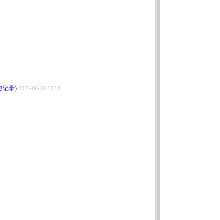
史记录
)
2026-06-30 15:14