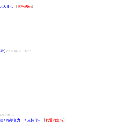
】
你天天开心
【
卖锅买码
】
记录
)
2026-06-30 18:37
6-30 20:07
啦！继续努力！！支持你～
【
我爱钓鱼岛
】