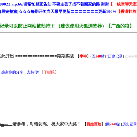
在此开出 =================期期实战
【
宇神
】
(
回
248
帖
) (
历史记录
)
2026-06
.感谢你的分享，支持你!
【
干瞪眼
】
】▇▆▅▄▃▂请参考，对错勿骂。祝大家中大奖！
【
百姓百姓
】
(
回
244
帖
) (
历史记