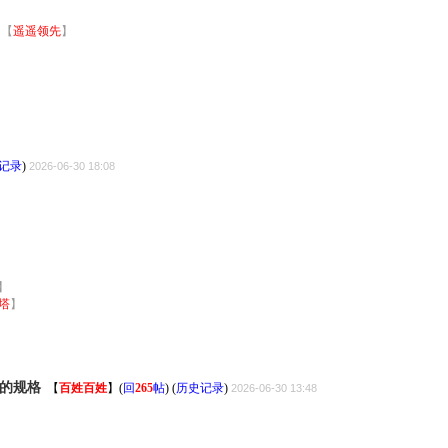
【
遥遥领先
】
记录
)
2026-06-30 18:08
】
】
塔
】
】
码的规格
【
百姓百姓
】
(
回
265
帖
) (
历史记录
)
2026-06-30 13:48