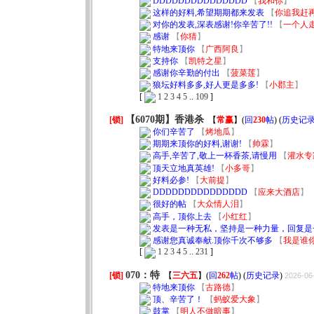
DDDDDDDDDDDDDDD
【
我和你
】
这样的好料,希望期期都来发表
【
你追我赶
对你的发表,深表感谢!你辛苦了!!
【
一个人
感谢
【
你猜
】
特地来顶你
【
广西阿良
】
支持你
【
凯特之星
】
感谢你辛勤的付出
【
菠菜莲
】
狼坛好料多多,好人更是多多!
【
小郡主
】
[
1
2
3
4
5
..
109
]
【6070期】香港杀
[锁]
【
常赢
】
(
回
230
帖
) (
历史记
你们辛苦了
【
烤地瓜
】
期期来顶你的好料,谢谢!
【
帅霖
】
高手,辛苦了,敬上一杯香茶,请慢用
【
灌水专
顶天立地真英雄!
【
小多哥
】
好料必参!
【
大前提
】
DDDDDDDDDDDDDDD
【
应来大酒店
】
很好的帖
【
大众情人泪
】
高手，顶你上去
【
小红红
】
发表是一种无私，坚持是一种力量，回复是
感谢您真诚奉献.顶你千次不够多
【
我是谁
[
1
2
3
4
5
..
231
]
070：特
[锁]
【
三六五
】
(
回
262
帖
) (
历史记录
)
2026-06
特地来顶你
【
古路德
】
顶、辛苦了！
【
蚂蚁爱大象
】
鼓掌
【
明人不做暗事
】