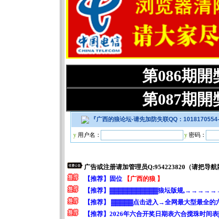
第086期
第087期
『
广西的狼论坛-请先加防失联QQ：101817055
y
用户名：
y
密码：