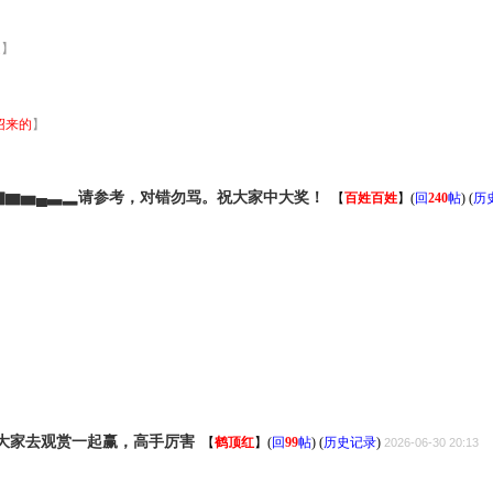
起
】
绍来的
】
姓】▇▆▅▄▃▂请参考，对错勿骂。祝大家中大奖！
【
百姓百姓
】
(
回
240
帖
) (
历
议大家去观赏一起赢，高手厉害
【
鹤顶红
】
(
回
99
帖
) (
历史记录
)
2026-06-30 20:13