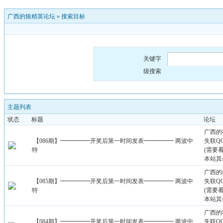
广西的狼精英论坛
»
搜索目标
关键字
级搜索
主题列表
状态
标题
论坛
广西的
【086期】━━━━━开奖后第一时间发表━━━━━ 两波中
失联QQ：
特
(需要
本站其
广西的
【085期】━━━━━开奖后第一时间发表━━━━━ 两波中
失联QQ：
特
(需要
本站其
广西的
【084期】━━━━━开奖后第一时间发表━━━━━ 两波中
失联QQ：