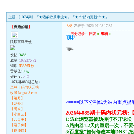
主题 :
〖074期〗『★猎豹砍杀半波★』『★***贴内更新***★』
8楼
发表于: 2026-07-08 17:35
【
奔跑的猪
】
u
历史记录
u
回复
u
编辑
u
顶料
狼坛至尊天使
顶料
发帖:
3456
威望:
1079375 点
铜币:
533565 枚
贡献值:
0 点
好评度:
0 点
↓071期-080期总结↓
至尊十码内状元榜
收藏:langtan8.com
【清月】
<====以下分割线为站内重点提醒
【龙炎】
【阿立】
2026年085期十码内状
【小白云】
1:防止浏览器被劫持打不开论坛
【八肖王】
【君子剑】
2:路由器1-2天内重启一次，
【鹤顶红】
3:百度搜"如何修改本地DNS",把主