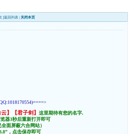
次 |
返回列表
|
关闭本页
170554)====>
白云】【君子剑】
这里期待有您的名字.
浏览器3秒后重新打开即可
络已全面屏蔽六合网站）
.8.8”，点击保存即可