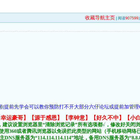
收藏导航主页
| 阅读
907599
(提前先学会可以教你预防打不开大部分六仔论坛或提前加管理QQ:1018
元榜:【幸运豪哥】【源于感恩】【李钟意】【好久不中】【小
，建议设置浏览器里“清除浏览记录”所有选项都√，修改好关闭
不要使用360或者腾讯浏览器以免误拦此类型的网站（手机移动网
DNS服务器为“114.114.114.114”地址，备用DNS服务器为“8.8