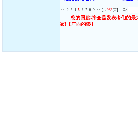
<<
2
3
4
5
6
7
8
9
>>
[共
363
页] Go
您的回贴,将会是发表者们的最
家!
【广西的狼】