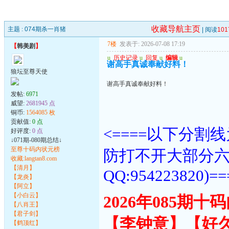
收藏导航主页
主题 :
074期杀一肖猪
| 阅读
101
7楼
发表于: 2026-07-08 17:19
【
韩美剧
】
u
历史记录
u
回复
u
编辑
u
谢高手真诚奉献好料！
狼坛至尊天使
谢高手真诚奉献好料！
发帖:
6971
威望:
2681945 点
铜币:
1564085 枚
贡献值:
0 点
<====以下分
好评度:
0 点
↓071期-080期总结↓
至尊十码内状元榜
防打不开大部分
收藏:langtan8.com
【清月】
QQ:954223820)==
【龙炎】
【阿立】
【小白云】
2026年085期
【八肖王】
【君子剑】
【李钟意】【好
【鹤顶红】