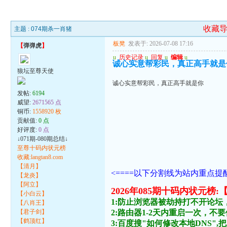
收藏
主题 :
074期杀一肖猪
板凳
发表于: 2026-07-08 17:16
【
弹弹虎
】
u
历史记录
u
回复
u
编辑
u
诚心实意帮彩民，真正高手就是
狼坛至尊天使
诚心实意帮彩民，真正高手就是你
发帖:
6194
威望:
2671565 点
铜币:
1558920 枚
贡献值:
0 点
好评度:
0 点
↓071期-080期总结↓
至尊十码内状元榜
收藏:langtan8.com
【清月】
<====以下分割线为站内重点提醒
【龙炎】
【阿立】
2026年085期十码内状
【小白云】
1:防止浏览器被劫持打不开论坛
【八肖王】
【君子剑】
2:路由器1-2天内重启一次，
【鹤顶红】
3:百度搜"如何修改本地DNS",把主