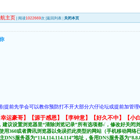
导航主页
| 阅读
1022669
次 |
返回列表
|
关闭本页
你
(提前先学会可以教你预防打不开大部分六仔论坛或提前加管理QQ:1018
元榜:【幸运豪哥】【源于感恩】【李钟意】【好久不中】【小
，建议设置浏览器里“清除浏览记录”所有选项都√，修改好关闭
不要使用360或者腾讯浏览器以免误拦此类型的网站（手机移动网
DNS服务器为“114.114.114.114”地址，备用DNS服务器为“8.8