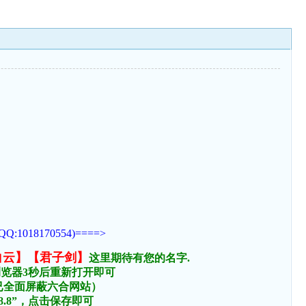
170554)====>
白云】【君子剑】
这里期待有您的名字.
浏览器3秒后重新打开即可
络已全面屏蔽六合网站）
.8.8”，点击保存即可