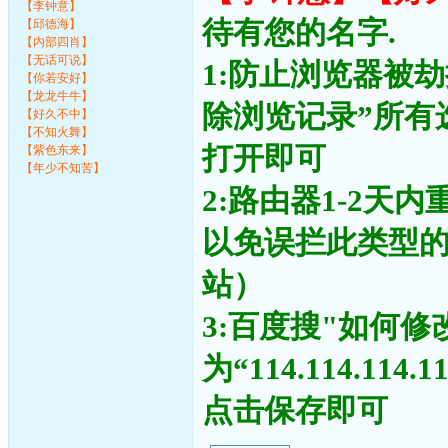
【李钟意】
待有您的名字.
【邱德海】
【内部四肖】
【无话可说】
1:防止浏览器被
【你若安好】
【龙龙牛牛】
除浏览记录”所有
【好久不中】
【不知火舞】
打开即可
【紫色东来】
【年少不知苦】
2:路由器1-2天
以免误拦此类型
站）
3:百度搜"如何修
为“114.114.11
点击保存即可