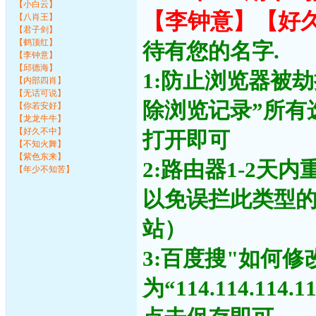
【小白云】
【李钟意】【好
【八肖王】
【君子剑】
【鹤顶红】
待有您的名字.
【李钟意】
【邱德海】
1:防止浏览器被
【内部四肖】
【无话可说】
除浏览记录”所有
【你若安好】
【龙龙牛牛】
【好久不中】
打开即可
【不知火舞】
【紫色东来】
2:路由器1-2天
【年少不知苦】
以免误拦此类型
站）
3:百度搜"如何修
为“114.114.11