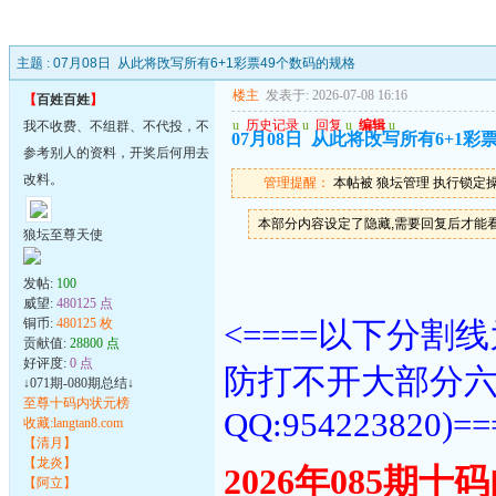
主题 :
07月08日 从此将攺写所有6+1彩票49个数码的规格
楼主
发表于: 2026-07-08 16:16
【
百姓百姓
】
u
历史记录
u
回复
u
编辑
u
我不收费、不组群、不代投，不
07月08日 从此将攺写所有6+1彩
参考别人的资料，开奖后何用去
改料。
管理提醒：
本帖被 狼坛管理 执行锁定操作(2
本部分内容设定了隐藏,需要回复后才能
狼坛至尊天使
发帖:
100
威望:
480125 点
铜币:
480125 枚
<====以下分
贡献值:
28800 点
好评度:
0 点
防打不开大部分
↓071期-080期总结↓
至尊十码内状元榜
QQ:954223820)==
收藏:langtan8.com
【清月】
【龙炎】
2026年085期
【阿立】