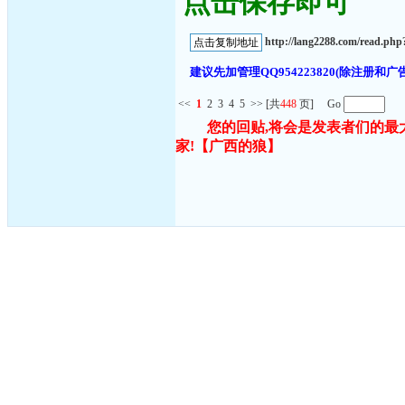
点击保存即可
http://lang2288.com/read.p
建议先加管理QQ954223820(除注
<<
1
2
3
4
5
>>
[共
448
页] Go
您的回贴,将会是发表者们的最
家!
【广西的狼】