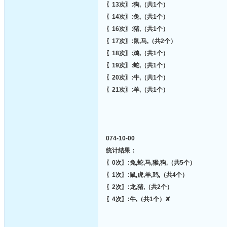
〖13次〗:狗,（共1个）
〖14次〗:兔,（共1个）
〖16次〗:猪,（共1个）
〖17次〗:鼠,马,（共2个）
〖18次〗:鸡,（共1个）
〖19次〗:蛇,（共1个）
〖20次〗:牛,（共1个）
〖21次〗:羊,（共1个）
074-10-00
统计结果：
〖0次〗:兔,蛇,马,猴,狗,（共5个）
〖1次〗:鼠,虎,羊,鸡,（共4个）
〖2次〗:龙,猪,（共2个）
〖4次〗:牛,（共1个）✘