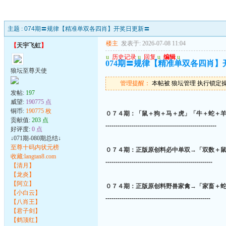
主题 :
074期〓规律【精准单双各四肖】开奖日更新〓
楼主
发表于: 2026-07-08 11:04
【
天宇飞虹
】
u
历史记录
u
回复
u
编辑
u
074期〓规律【精准单双各四肖】
狼坛至尊天使
管理提醒：
本帖被 狼坛管理 执行锁定操作(2
发帖:
197
威望:
190775 点
铜币:
190775 枚
０７４期：「鼠＋狗＋马＋虎」「牛＋蛇＋
贡献值:
203 点
-------------------------------------------------------
好评度:
0 点
↓071期-080期总结↓
至尊十码内状元榜
０７４期：正版原创料必中单双→「双数＋
收藏:langtan8.com
-----------------------------------------------------
【清月】
【龙炎】
【阿立】
０７４期：正版原创料野兽家禽→「家畜＋
【小白云】
----------------------------------------------------
【八肖王】
【君子剑】
【鹤顶红】