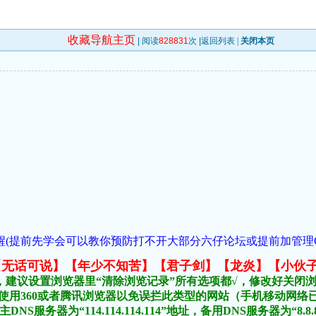
收藏导航主页
| 阅读
828831
次 |
返回列表
|
关闭本页
(提前先学会可以教你预防打不开大部分六仔论坛或提前加管理QQ:954
元榜:【无话可说】【年少不知苦】【君子剑】【龙炎】【小伙
，建议设置浏览器里“清除浏览记录”所有选项都√，修改好关闭
不要使用360或者腾讯浏览器以免误拦此类型的网站（手机移动网
DNS服务器为“114.114.114.114”地址，备用DNS服务器为“8.8