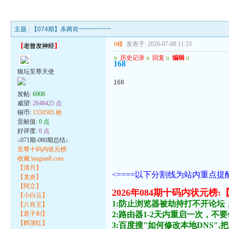
主题 :
【074期】杀两肖~~~~~~~~~
6楼
发表于: 2026-07-08 11:33
【
老曾发神经
】
u
历史记录
u
回复
u
编辑
u
168
狼坛至尊天使
168
发帖:
6908
威望:
2648425 点
铜币:
1550585 枚
贡献值:
0 点
好评度:
0 点
↓071期-080期总结↓
至尊十码内状元榜
收藏:langtan8.com
【清月】
<====以下分割线为站内重点提醒
【龙炎】
【阿立】
2026年084期十码内状
【小白云】
1:防止浏览器被劫持打不开论坛
【八肖王】
【君子剑】
2:路由器1-2天内重启一次，
【鹤顶红】
3:百度搜"如何修改本地DNS",把主