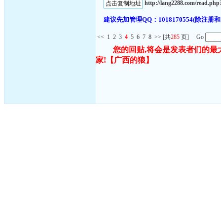
http://lang2288.com/read.p
建议先加管理QQ：1018170554(除
<<
1
2
3
4
5
6
7
8
>>
[共
285
页] Go
您的回贴,将会是发表者们的最
家!
【广西的狼】