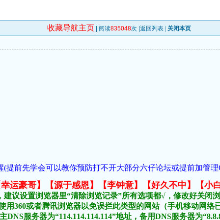
收藏导航主页
| 阅读
835048
次 |
返回列表
|
关闭本页
(提前先学会可以教你预防打不开大部分六仔论坛或提前加管理QQ:954
元榜:【幸运豪哥】【源于感恩】【李钟意】【好久不中】【小
，建议设置浏览器里“清除浏览记录”所有选项都√，修改好关闭
不要使用360或者腾讯浏览器以免误拦此类型的网站（手机移动网
DNS服务器为“114.114.114.114”地址，备用DNS服务器为“8.8