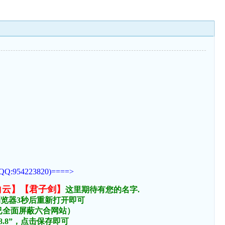
223820)====>
白云】【君子剑】
这里期待有您的名字.
浏览器3秒后重新打开即可
络已全面屏蔽六合网站）
.8.8”，点击保存即可