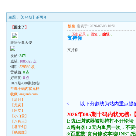
主题 :
【074期】杀两肖~~~~~~~~~
板凳
发表于: 2026-07-08 10:51
【
回来了
】
u
历史记录
u
回复
u
编辑
u
支持你
狼坛至尊天使
支持你
发帖:
3471
威望:
1085825 点
铜币:
529530 枚
贡献值:
0 点
好评度:
0 点
↓071期-080期总结↓
至尊十码内状元榜
收藏:langtan8.com
【清月】
<====以下分割线为站内重点提醒
【龙炎】
【阿立】
2026年085期十码内状
【小白云】
1:防止浏览器被劫持打不开论坛
【八肖王】
【君子剑】
2:路由器1-2天内重启一次，
【鹤顶红】
3:百度搜"如何修改本地DNS",把主