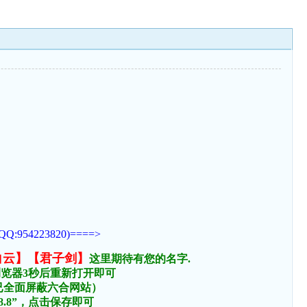
223820)====>
白云】【君子剑】
这里期待有您的名字.
浏览器3秒后重新打开即可
络已全面屏蔽六合网站）
.8.8”，点击保存即可