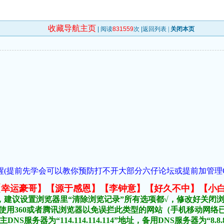
收藏导航主页
| 阅读
831559
次 |
返回列表
|
关闭本页
(提前先学会可以教你预防打不开大部分六仔论坛或提前加管理QQ:954
元榜:【幸运豪哥】【源于感恩】【李钟意】【好久不中】【小
，建议设置浏览器里“清除浏览记录”所有选项都√，修改好关闭
不要使用360或者腾讯浏览器以免误拦此类型的网站（手机移动网
DNS服务器为“114.114.114.114”地址，备用DNS服务器为“8.8