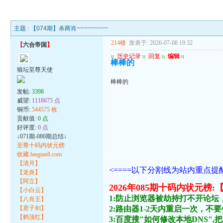
主题 :
【074期】杀两肖~~~~~~~~~
214楼
发表于: 2026-07-08 19:32
【
六合帝国
】
u
历史记录
u
回复
u
编辑
u
棒棒的
狼坛至尊天使
棒棒的
发帖:
3398
威望:
1118675 点
铜币:
544575 枚
贡献值:
0 点
好评度:
0 点
↓071期-080期总结↓
至尊十码内状元榜
收藏:langtan8.com
【清月】
<====以下分割线为站内重点提醒
【龙炎】
【阿立】
2026年085期十码内状
【小白云】
1:防止浏览器被劫持打不开论坛
【八肖王】
【君子剑】
2:路由器1-2天内重启一次，
【鹤顶红】
3:百度搜"如何修改本地DNS",把主