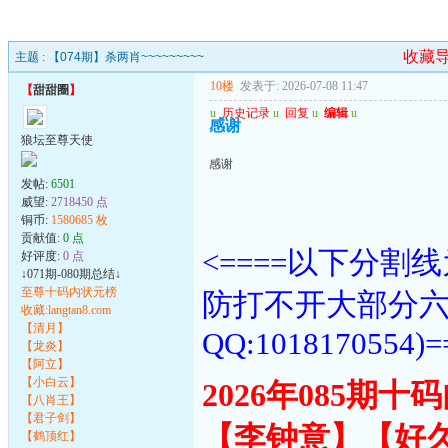
收藏
主题 :
【074期】杀两肖~~~~~~~~~
10楼
发表于: 2026-07-08 11:47
【
甜甜圈
】
u
历史记录
u
回复
u
编辑
u
感谢
狼坛至尊天使
感谢
发帖:
6501
威望:
2718450 点
铜币:
1580685 枚
贡献值:
0 点
<====以下分
好评度:
0 点
↓071期-080期总结↓
至尊十码内状元榜
防打不开大部分
收藏:langtan8.com
【清月】
QQ:1018170554)=
【龙炎】
【阿立】
【小白云】
2026年085期
【八肖王】
【君子剑】
【李钟意】【好
【鹤顶红】