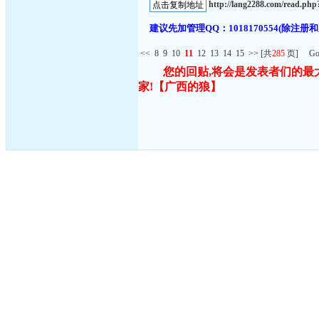
http://lang2288.com/read.p
建议先加管理QQ：1018170554(除
<<
8
9
10
11
12
13
14
15
>>
[共
285
页] G
您的回贴,将会是发表者们的最
家!
【广西的狼】