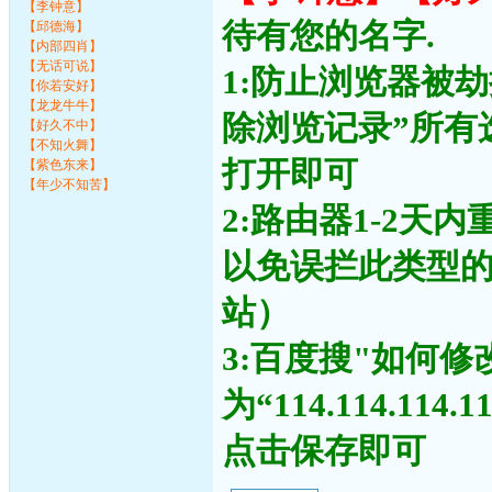
【李钟意】
待有您的名字.
【邱德海】
【内部四肖】
【无话可说】
1:防止浏览器被
【你若安好】
【龙龙牛牛】
除浏览记录”所有
【好久不中】
【不知火舞】
打开即可
【紫色东来】
【年少不知苦】
2:路由器1-2天
以免误拦此类型
站）
3:百度搜"如何修
为“114.114.11
点击保存即可