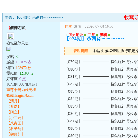
收藏
主题 :
【074期】杀两肖~~~~~~~~~
楼主
发表于: 2026-07-08 10:50
【
战神之家
】
u
历史记录
u
回复
u
编辑
u
【074期】杀两肖~~~~~~~~~
狼坛至尊天使
管理提醒：
本帖被 狼坛管理 执行锁定操作(2
发帖:
30
【079期】 ━━━━━━━ 搜集统计 尽位
威望:
103075 点
铜币:
103075 枚
【080期】 ━━━━━━━ 搜集统计 尽位
贡献值:
12100 点
【081期】 ━━━━━━━ 搜集统计 尽位
好评度:
0 点
【082期】 ━━━━━━━ 搜集统计 尽位
↓071期-080期总结↓
至尊十码内状元榜
【083期】 ━━━━━━━ 搜集统计 尽位
收藏:langtan8.com
【084期】 ━━━━━━━ 搜集统计 尽位
【清月】
【085期】 ━━━━━━━ 搜集统计 尽位
【龙炎】
【阿立】
【086期】 ━━━━━━━ 搜集统计 尽位
【小白云】
【087期】 ━━━━━━━ 搜集统计 尽位
【八肖王】
【088期】 ━━━━━━━ 搜集统计 尽位
【君子剑】
【鹤顶红】
【089期】 ━━━━━━━ 搜集统计 尽位