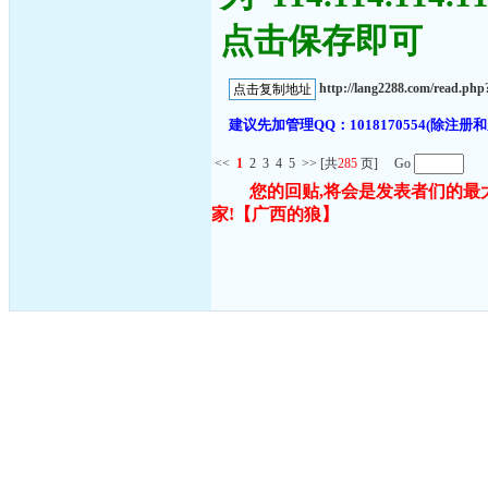
点击保存即可
http://lang2288.com/read.ph
建议先加管理QQ：1018170554(除
<<
1
2
3
4
5
>>
[共
285
页] Go
您的回贴,将会是发表者们的最
家!
【广西的狼】