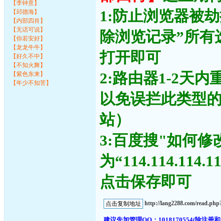
【李钟意】
1:防止浏览器被
【邱德海】
【内部四肖】
【无话可说】
除浏览记录”所有
【你若安好】
【龙龙牛牛】
打开即可
【好久不中】
【不知火舞】
2:路由器1-2天
【紫色东来】
【年少不知苦】
以免误拦此类型
站）
3:百度搜"如何修
为“114.114.11
点击保存即可
http://lang2288.com/read.p
建议先加管理QQ：1018170554(除