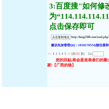
3:百度搜"如何修
为“114.114.11
点击保存即可
http://lang2288.com/read.ph
建议先加管理QQ：1018170554(除
<<
1
2
3
4
5
>>
[共
231
页] Go
您的回贴,将会是发表者们的最
家!
【广西的狼】