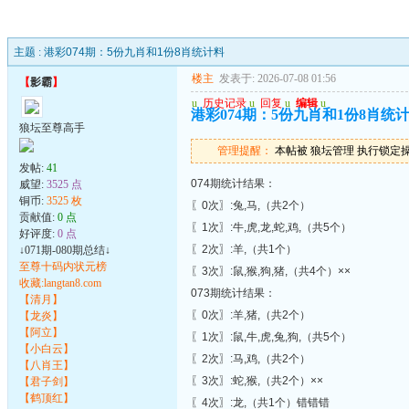
主题 :
港彩074期：5份九肖和1份8肖统计料
楼主
发表于: 2026-07-08 01:56
【
影霸
】
u
历史记录
u
回复
u
编辑
u
港彩074期：5份九肖和1份8肖统
狼坛至尊高手
管理提醒：
本帖被 狼坛管理 执行锁定操作(2
发帖:
41
074期统计结果：
威望:
3525 点
铜币:
3525 枚
〖0次〗:兔,马,（共2个）
贡献值:
0 点
〖1次〗:牛,虎,龙,蛇,鸡,（共5个）
好评度:
0 点
〖2次〗:羊,（共1个）
↓071期-080期总结↓
至尊十码内状元榜
〖3次〗:鼠,猴,狗,猪,（共4个）××
收藏:langtan8.com
073期统计结果：
【清月】
〖0次〗:羊,猪,（共2个）
【龙炎】
【阿立】
〖1次〗:鼠,牛,虎,兔,狗,（共5个）
【小白云】
〖2次〗:马,鸡,（共2个）
【八肖王】
〖3次〗:蛇,猴,（共2个）××
【君子剑】
【鹤顶红】
〖4次〗:龙,（共1个）错错错