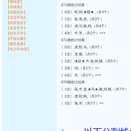
【李钟意】
072期统计结果：
【邱德海】
〖0次〗:蛇,狗,★猪★,（共3个）
【内部四肖】
【无话可说】
〖1次〗:鼠,兔,龙,（共3个）
【你若安好】
〖2次〗:虎,马,猴,鸡,（共4个）
【龙龙牛牛】
〖4次〗:牛,羊,（共2个）×××
【好久不中】
【不知火舞】
071期统计结果：
【紫色东来】
〖0次〗:虎,蛇,马,（共3个）
【年少不知苦】
〖1次〗:龙,猴,（共2个）
〖2次〗:★鼠★,牛,兔,狗,猪,（共5个）
〖3次〗:鸡,（共1个）××
〖4次〗:羊,（共1个）×××
070期统计结果：
〖1次〗:鼠,牛,龙,★马★,猴,鸡,猪,（共7个）
〖2次〗:虎,蛇,狗,（共3个）
〖3次〗:兔,羊,（共2个）××