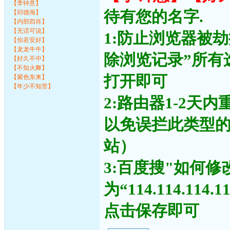
【李钟意】
待有您的名字.
【邱德海】
【内部四肖】
【无话可说】
1:防止浏览器被
【你若安好】
【龙龙牛牛】
除浏览记录”所有
【好久不中】
【不知火舞】
打开即可
【紫色东来】
【年少不知苦】
2:路由器1-2天
以免误拦此类型
站）
3:百度搜"如何修
为“114.114.11
点击保存即可