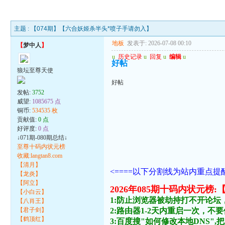
主题 :
【074期】【六合妖姬杀半头*喷子手请勿入】
地板
发表于: 2026-07-08 00:10
【
梦中人
】
u
历史记录
u
回复
u
编辑
u
好帖
狼坛至尊天使
好帖
发帖:
3752
威望:
1085675 点
铜币:
534535 枚
贡献值:
0 点
好评度:
0 点
↓071期-080期总结↓
至尊十码内状元榜
收藏:langtan8.com
【清月】
<====以下分割线为站内重点提醒
【龙炎】
【阿立】
2026年085期十码内状
【小白云】
1:防止浏览器被劫持打不开论坛
【八肖王】
【君子剑】
2:路由器1-2天内重启一次，
【鹤顶红】
3:百度搜"如何修改本地DNS",把主