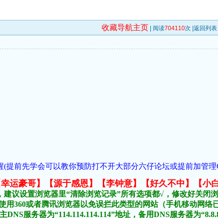
收藏导航主页
| 阅读
704110
次 |
返回列表
(提前先学会可以教你预防打不开大部分六仔论坛或提前加管理QQ:954
元榜:【幸运豪哥】【源于感恩】【李钟意】【好久不中】【小
，建议设置浏览器里“清除浏览记录”所有选项都√，修改好关闭
不要使用360或者腾讯浏览器以免误拦此类型的网站（手机移动网
DNS服务器为“114.114.114.114”地址，备用DNS服务器为“8.8