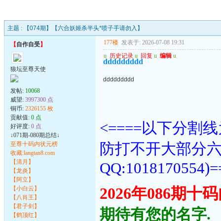
主题 :
【074期】【六合妖姬杀半头*喷子手请勿入】
177楼
发表于: 2026-07-08 19:31
【
自作自受
】
u
历史记录
u
回复
u
编辑
u
ddddddddd
狼坛至尊天使
ddddddddd
发帖:
10068
威望:
3997300 点
铜币:
2326155 枚
贡献值:
0 点
<====以下分
好评度:
0 点
↓071期-080期总结↓
防打不开大部分
至尊十码内状元榜
收藏:langtan8.com
【清月】
QQ:1018170554)=
【龙炎】
【阿立】
【小白云】
2026年086期
【八肖王】
【君子剑】
期待有您的名字.
【鹤顶红】