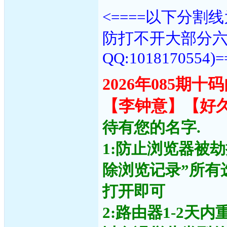
<====以下分
防打不开大部分
QQ:1018170554)=
2026年085期
【李钟意】【好
待有您的名字.
1:防止浏览器被
除浏览记录”所有
打开即可
2:路由器1-2天