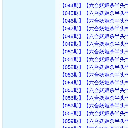
【044期】【六合妖姬杀半头***
【045期】【六合妖姬杀半头***
【046期】【六合妖姬杀半头***
【047期】【六合妖姬杀半头***
【048期】【六合妖姬杀半头***
【049期】【六合妖姬杀半头***
【050期】【六合妖姬杀半头***
【051期】【六合妖姬杀半头***
【052期】【六合妖姬杀半头***
【053期】【六合妖姬杀半头***
【054期】【六合妖姬杀半头***
【055期】【六合妖姬杀半头***
【056期】【六合妖姬杀半头***
【057期】【六合妖姬杀半头***
【058期】【六合妖姬杀半头***
【059期】【六合妖姬杀半头***