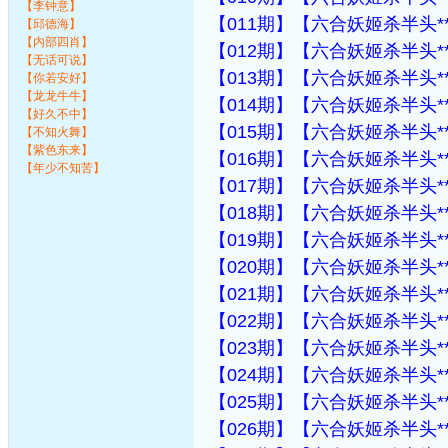
【李钟意】
【011期】【六合妖姬杀半头***
【邱德海】
【内部四肖】
【012期】【六合妖姬杀半头***
【无话可说】
【013期】【六合妖姬杀半头***
【你若安好】
【龙龙牛牛】
【014期】【六合妖姬杀半头***
【好久不中】
【015期】【六合妖姬杀半头***
【不知火舞】
【紫色东来】
【016期】【六合妖姬杀半头***
【年少不知苦】
【017期】【六合妖姬杀半头***
【018期】【六合妖姬杀半头***
【019期】【六合妖姬杀半头***
【020期】【六合妖姬杀半头***
【021期】【六合妖姬杀半头***
【022期】【六合妖姬杀半头***
【023期】【六合妖姬杀半头***
【024期】【六合妖姬杀半头***
【025期】【六合妖姬杀半头***
【026期】【六合妖姬杀半头***