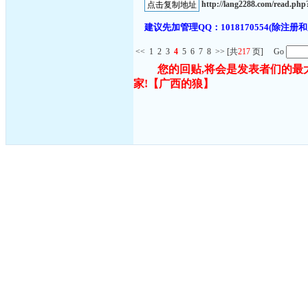
http://lang2288.com/read.p
建议先加管理QQ：1018170554(除
<<
1
2
3
4
5
6
7
8
>>
[共
217
页] Go
您的回贴,将会是发表者们的最
家!
【广西的狼】