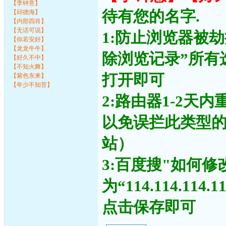
【李钟意】
待有您的名字.
【邱德海】
【内部四肖】
【无话可说】
1:防止浏览器被
【你若安好】
【龙龙牛牛】
除浏览记录”所有
【好久不中】
【不知火舞】
打开即可
【紫色东来】
【年少不知苦】
2:路由器1-2天
以免误拦此类型
站）
3:百度搜"如何修
为“114.114.11
点击保存即可