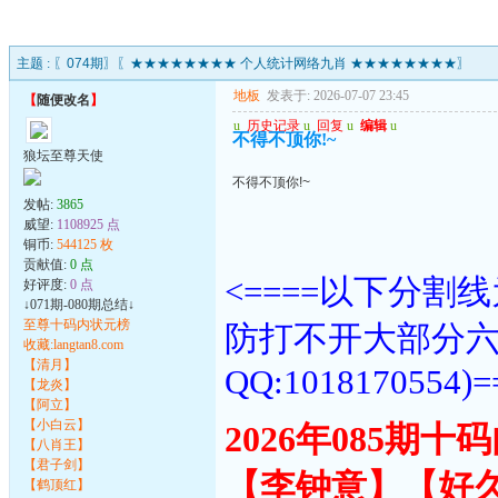
主题 :
〖074期〗〖★★★★★★★★ 个人统计网络九肖 ★★★★★★★★〗
地板
发表于: 2026-07-07 23:45
【
随便改名
】
u
历史记录
u
回复
u
编辑
u
不得不顶你!~
狼坛至尊天使
不得不顶你!~
发帖:
3865
威望:
1108925 点
铜币:
544125 枚
贡献值:
0 点
<====以下分
好评度:
0 点
↓071期-080期总结↓
至尊十码内状元榜
防打不开大部分
收藏:langtan8.com
【清月】
QQ:1018170554)=
【龙炎】
【阿立】
【小白云】
2026年085期
【八肖王】
【君子剑】
【李钟意】【好
【鹤顶红】